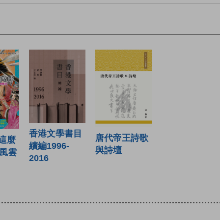
香港文學書目
唐代帝王詩歌
這麼
續編1996-
與詩壇
國風雲
2016