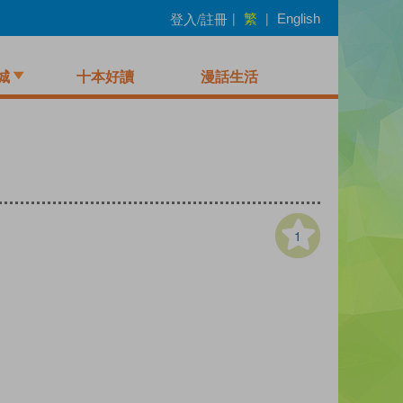
繁
登入/註冊
|
|
English
城
十本好讀
漫話生活
1