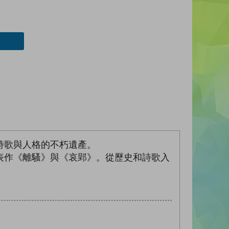
詩歌與人格的不朽遺產。
表作《離騷》與《哀郢》。從歷史和詩歌入