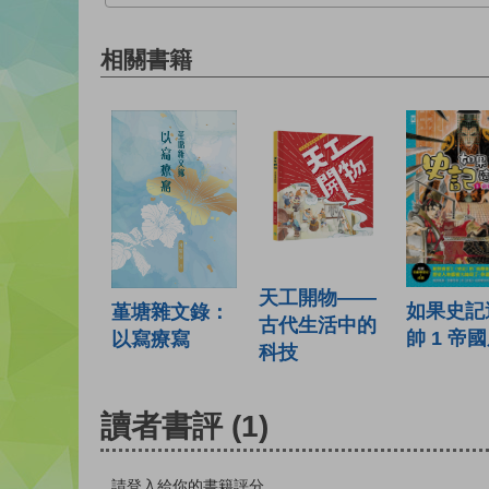
相關書籍
天工開物——
如果史記
堇塘雜文錄：
古代生活中的
帥 1 帝
以寫療寫
科技
讀者書評
(1)
請登入給你的書籍評分