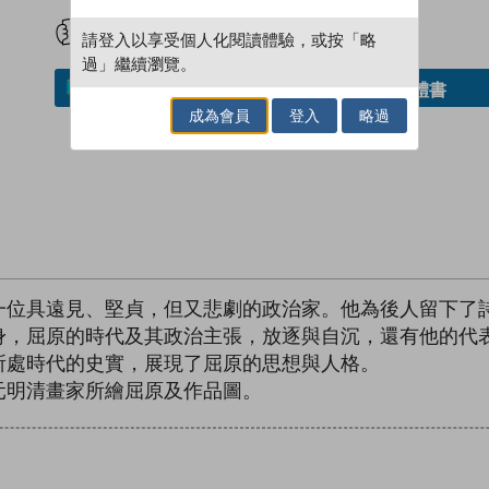
試閲
加入閱讀紀錄
請登入以享受個人化閱讀體驗，或按「略
過」繼續瀏覽。
借閱實體書
加入／閱讀電子書
成為會員
登入
略過
一位具遠見、堅貞，但又悲劇的政治家。他為後人留下了
身，屈原的時代及其政治主張，放逐與自沉，還有他的代
所處時代的史實，展現了屈原的思想與人格。
元明清畫家所繪屈原及作品圖。