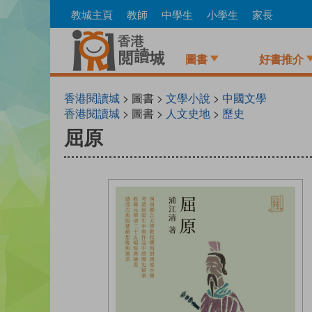
Skip
教城主頁
教師
中學生
小學生
家長
to
main
content
圖書
好書推介
香港閱讀城
> 圖書 >
文學小說
>
中國文學
香港閱讀城
> 圖書 >
人文史地
>
歷史
屈原