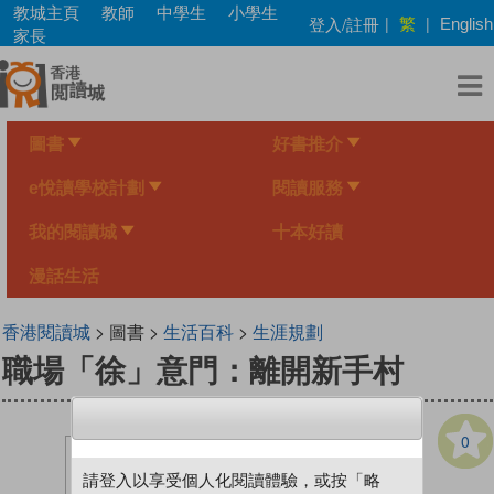
Skip
教城主頁
教師
中學生
小學生
繁
登入/註冊
|
|
English
to
家長
main
content
圖書
好書推介
e悅讀學校計劃
閱讀服務
我的閱讀城
十本好讀
漫話生活
香港閱讀城
> 圖書 >
生活百科
>
生涯規劃
職場「徐」意門：離開新手村
0
請登入以享受個人化閱讀體驗，或按「略