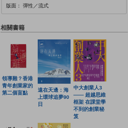
版面：
彈性／流式
相關書籍
領導難？香港
青年創業家的
中大創業人3
遠在天邊：海
第二個盲點
—— 超越思維
上環球追夢90
框架 在課堂學
日
不到的創業秘
笈