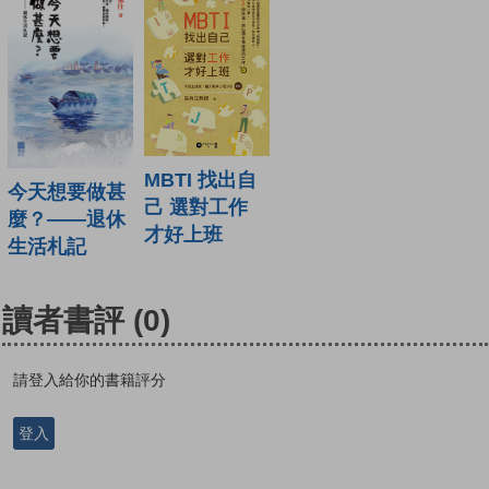
MBTI 找出自
今天想要做甚
己 選對工作
麼？——退休
才好上班
生活札記
讀者書評
(0)
請登入給你的書籍評分
登入