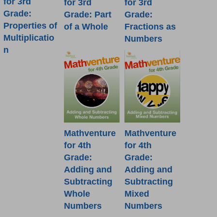
for 3rd
for 3rd
for 3rd
Grade:
Grade: Part
Grade:
Properties of
of a Whole
Fractions as
Multiplicatio
Numbers
n
Mathventure
Mathventure
for 4th
for 4th
Grade:
Grade:
Adding and
Adding and
Subtracting
Subtracting
Mixed
Whole
Numbers
Numbers