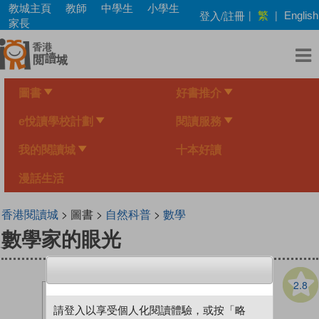
Skip
教城主頁
教師
中學生
小學生
繁
登入/註冊
|
|
English
to
家長
main
content
圖書
好書推介
e悅讀學校計劃
閱讀服務
我的閱讀城
十本好讀
漫話生活
香港閱讀城
> 圖書 >
自然科普
>
數學
數學家的眼光
2.8
請登入以享受個人化閱讀體驗，或按「略