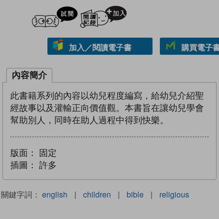
試閲
加入閱讀紀錄
加入／閱讀電子書
購買電子書 
內容簡介
此書籍系列的內容以幼兒程度編寫，給幼兒介紹聖
經故事以及灌輸正向價值觀。本書旨在讓幼兒學會
幫助別人，同時在助人過程中得到快樂。
版面：
固定
插圖：
許多
關鍵字詞：
english
|
children
|
bible
|
religious