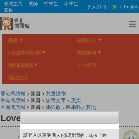
Skip
教城主頁
教師
中學生
小學生
繁
登入/註冊
|
|
English
to
家長
main
content
圖書
好書推介
e悅讀學校計劃
閱讀服務
我的閱讀城
十本好讀
漫話生活
香港閱讀城
> 圖書 >
兒童讀物
香港閱讀城
> 圖書 >
語言文字
>
英文
香港閱讀城
> 圖書 >
學與教
>
跨學科／其他
Love is Helping Each Other
請登入以享受個人化閱讀體驗，或按「略
4.8