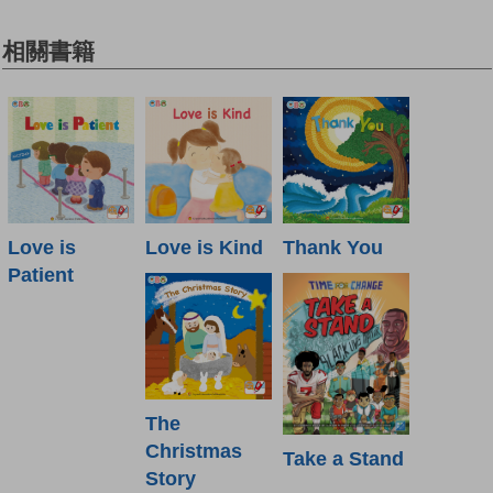
相關書籍
Love is
Love is Kind
Thank You
Patient
The
Christmas
Take a Stand
Story