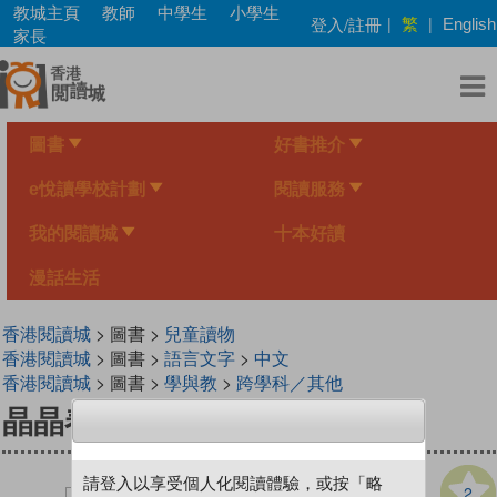
Skip
教城主頁
教師
中學生
小學生
繁
登入/註冊
|
|
English
to
家長
main
content
圖書
好書推介
e悅讀學校計劃
閱讀服務
我的閱讀城
十本好讀
漫話生活
香港閱讀城
> 圖書 >
兒童讀物
香港閱讀城
> 圖書 >
語言文字
>
中文
香港閱讀城
> 圖書 >
學與教
>
跨學科／其他
晶晶春遊
請登入以享受個人化閱讀體驗，或按「略
2