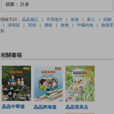
插圖：
許多
關鍵字詞：
晶晶遊記
|
不同地方
|
旅遊
|
家人
|
回鄉
|
清明節
|
習俗
|
傳統
|
食物
|
中國內地
|
旅遊景
點
相關書籍
晶晶中華遊
晶晶登高去
晶晶跨海遊