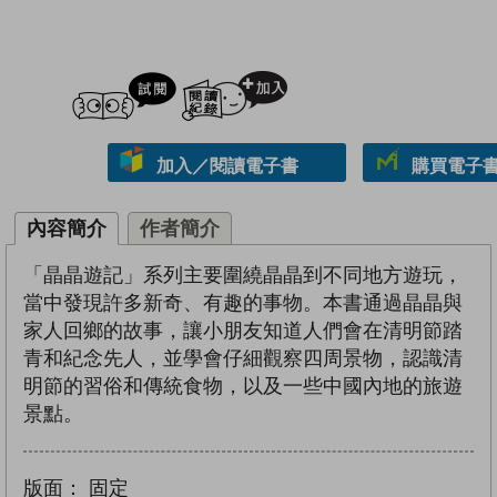
試閲
加入閱讀紀錄
加入／閱讀電子書
購買電子書 
內容簡介
作者簡介
「晶晶遊記」系列主要圍繞晶晶到不同地方遊玩，
當中發現許多新奇、有趣的事物。本書通過晶晶與
家人回鄉的故事，讓小朋友知道人們會在清明節踏
青和紀念先人，並學會仔細觀察四周景物，認識清
明節的習俗和傳統食物，以及一些中國內地的旅遊
景點。
版面：
固定