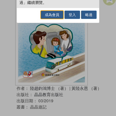
過」繼續瀏覽。
成為會員
登入
略過
作者：
陸趙鈞鴻博士 （著）
|
黃陸永恩 （著）
出版社：
晶晶教育出版社
出版日期：
03/2019
叢書：
晶晶遊記