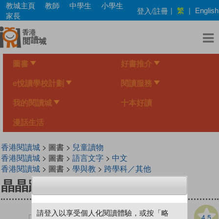
Skip
教城主頁
教師
中學生
小學生
繁
登入/註冊
|
|
English
to
家長
main
content
圖書
好書推介
e悅讀學校計劃
閱讀服務
我的閱讀城
十本好讀
漫話生活
香港閱讀城
> 圖書 >
兒童讀物
香港閱讀城
> 圖書 >
語言文字
>
中文
香港閱讀城
> 圖書 >
學與教
>
跨學科／其他
晶晶跨海遊
請登入以享受個人化閱讀體驗，或按「略
4.5