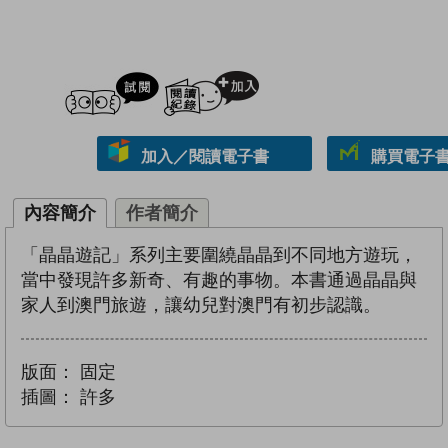
試閲
加入閱讀紀錄
加入／閱讀電子書
購買電子書 
內容簡介
作者簡介
「晶晶遊記」系列主要圍繞晶晶到不同地方遊玩，
當中發現許多新奇、有趣的事物。本書通過晶晶與
家人到澳門旅遊，讓幼兒對澳門有初步認識。
版面：
固定
插圖：
許多