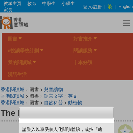
Skip
教城主頁
教師
中學生
小學生
繁
登入/註冊
|
|
English
to
家長
main
content
圖書
好書推介
e悅讀學校計劃
閱讀服務
我的閱讀城
十本好讀
漫話生活
香港閱讀城
> 圖書 >
兒童讀物
香港閱讀城
> 圖書 >
語言文字
>
英文
香港閱讀城
> 圖書 >
自然科普
>
動植物
The Beavers' Busy Year
請登入以享受個人化閱讀體驗，或按「略
5