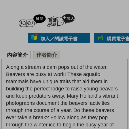
試閲
加入閱讀紀錄
加入／閱讀電子書
購買電子書 
內容簡介
作者簡介
Along a stream a dam pops out of the water.
Beavers are busy at work! These aquatic
mammals have unique traits that aid them in
building the perfect lodge to raise young beavers
and keep predators away. Mary Holland’s vibrant
photographs document the beavers’ activities
through the course of a year. Do these beavers
ever take a break? Follow along as they pop
through the winter ice to begin the busy year of