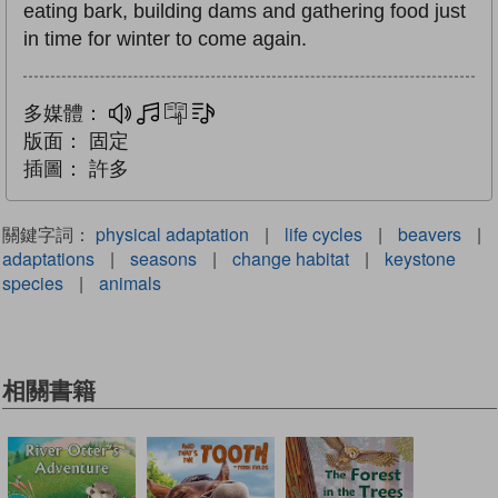
eating bark, building dams and gathering food just
in time for winter to come again.
多媒體：
多媒體
互動練習
文字同步朗讀
版面：
固定
插圖：
許多
關鍵字詞：
physical adaptation
|
life cycles
|
beavers
|
adaptations
|
seasons
|
change habitat
|
keystone
species
|
animals
相關書籍