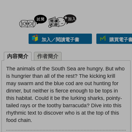
試閲
加入閱讀紀錄
加入／閱讀電子書
購買電子書 
內容簡介
作者簡介
The animals of the South Sea are hungry. But who
is hungrier than all of the rest? The kicking krill
may swarm and the blue cod are out hunting for
dinner, but neither is fierce enough to be tops in
this habitat. Could it be the lurking sharks, pointy-
tailed rays or the toothy barracuda? Dive into this
rhythmic text to discover who is at the top of this
food chain.