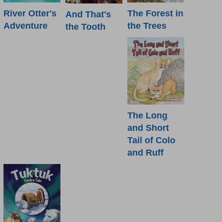
River Otter's
The Forest in
And That's
Adventure
the Trees
the Tooth
The Long
and Short
Tail of Colo
and Ruff