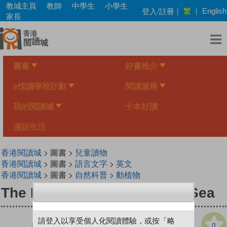
Skip
教城主頁
教師
中學生
小學生
繁
登入/註冊
|
|
English
to
家長
main
content
圖書
好書推介
e悅讀學校計劃
閱讀服務
我的閱讀城
十本好讀
漫話生活
香港閱讀城
> 圖書 >
兒童讀物
香港閱讀城
> 圖書 >
語言文字
>
英文
香港閱讀城
> 圖書 >
自然科普
>
動植物
The Hungriest Mouth in the Sea
請登入以享受個人化閱讀體驗，或按「略
0