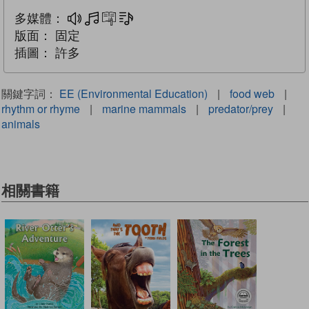
多媒體：
多媒體
互動練習
文字同步朗讀
版面：
固定
插圖：
許多
關鍵字詞：
EE (Environmental Education)
|
food web
|
rhythm or rhyme
|
marine mammals
|
predator/prey
|
animals
相關書籍