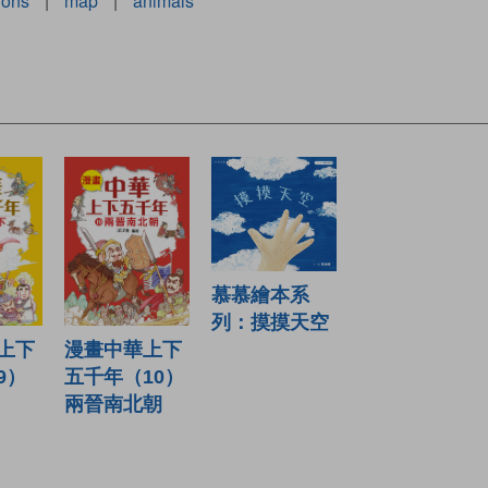
ions
|
map
|
animals
慕慕繪本系
列：摸摸天空
漫畫中華上下
上下
五千年（10）
9）
兩晉南北朝