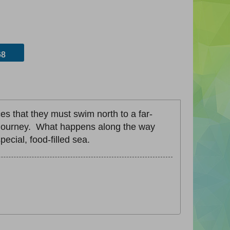
8
s that they must swim north to a far-
eir journey. What happens along the way
ecial, food-filled sea.