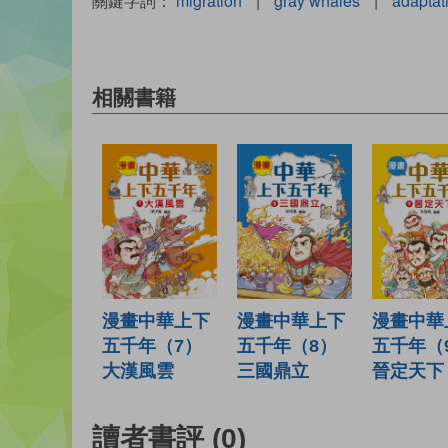
關鍵字詞：
migration
|
gray whales
|
adaptat
相關書籍
漫畫中華上下
漫畫中華上下
漫畫中華
五千年（8）
五千年（7）
五千年（
三國鼎立
大漢風雲
晉定天下
讀者書評
(0)