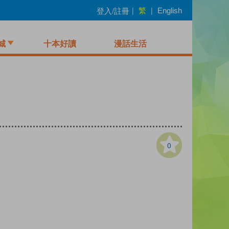
繁
登入/註冊
|
|
English
城
十本好讀
漫話生活
0