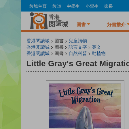
Skip
教城主頁
教師
中學生
小學生
家長
to
main
content
圖書
好書推介
香港閱讀城
> 圖書 >
兒童讀物
香港閱讀城
> 圖書 >
語言文字
>
英文
香港閱讀城
> 圖書 >
自然科普
>
動植物
Little Gray's Great Migrati