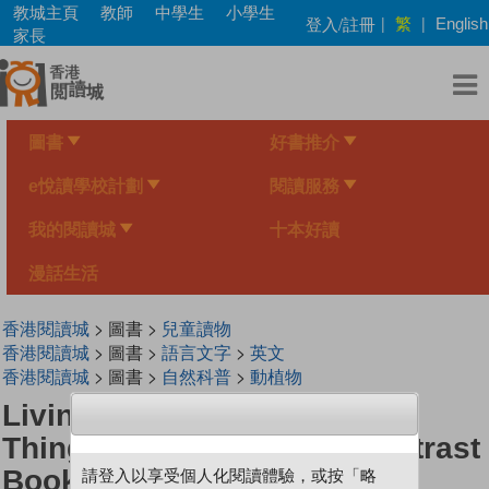
Skip
教城主頁
教師
中學生
小學生
繁
登入/註冊
|
|
English
to
家長
main
content
圖書
好書推介
e悅讀學校計劃
閱讀服務
我的閱讀城
十本好讀
漫話生活
香港閱讀城
> 圖書 >
兒童讀物
香港閱讀城
> 圖書 >
語言文字
>
英文
香港閱讀城
> 圖書 >
自然科普
>
動植物
Living Things and Nonliving
Things: A Compare and Contrast
Book
請登入以享受個人化閱讀體驗，或按「略