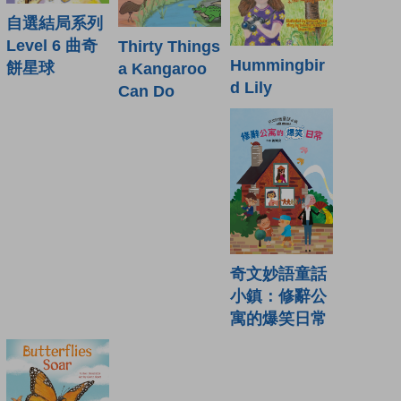
自選結局系列
Level 6 曲奇
Thirty Things
Hummingbir
餅星球
a Kangaroo
d Lily
Can Do
奇文妙語童話
小鎮：修辭公
寓的爆笑日常