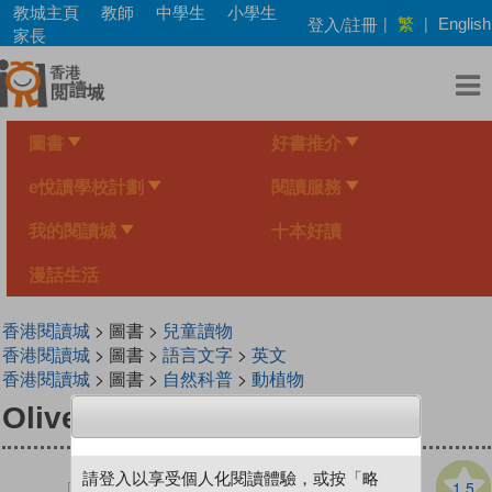
Skip
教城主頁
教師
中學生
小學生
繁
登入/註冊
|
|
English
to
家長
main
content
圖書
好書推介
e悅讀學校計劃
閱讀服務
我的閱讀城
十本好讀
漫話生活
香港閱讀城
> 圖書 >
兒童讀物
香港閱讀城
> 圖書 >
語言文字
>
英文
香港閱讀城
> 圖書 >
自然科普
>
動植物
Oliver’s Otter Phase
請登入以享受個人化閱讀體驗，或按「略
1.5