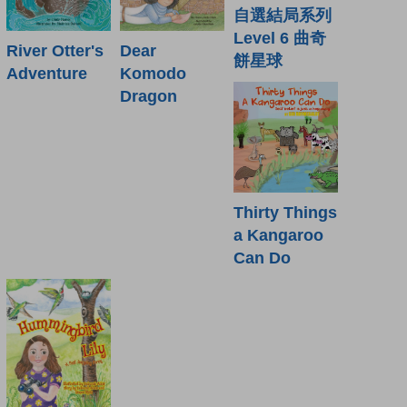
自選結局系列
Level 6 曲奇
River Otter's
Dear
餅星球
Adventure
Komodo
Dragon
Thirty Things
a Kangaroo
Can Do