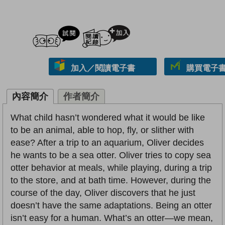
試閲
加入閱讀紀錄
加入／閱讀電子書
購買電子書 
內容簡介
作者簡介
What child hasn’t wondered what it would be like
to be an animal, able to hop, fly, or slither with
ease? After a trip to an aquarium, Oliver decides
he wants to be a sea otter. Oliver tries to copy sea
otter behavior at meals, while playing, during a trip
to the store, and at bath time. However, during the
course of the day, Oliver discovers that he just
doesn’t have the same adaptations. Being an otter
isn’t easy for a human. What’s an otter—we mean,