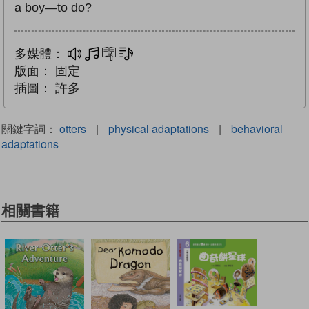
a boy—to do?
多媒體：
多媒體
互動練習
文字同步朗讀
版面：
固定
插圖：
許多
關鍵字詞：
otters
|
physical adaptations
|
behavioral
adaptations
相關書籍