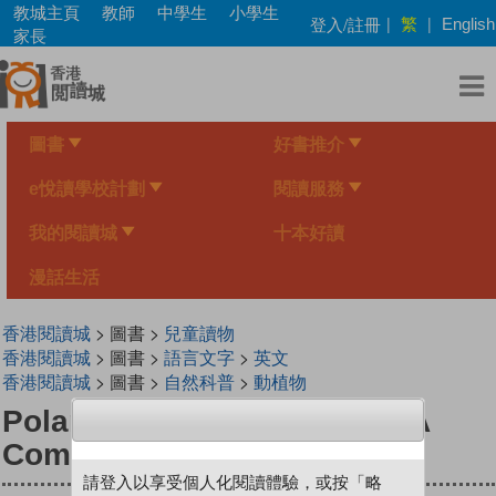
Skip
教城主頁
教師
中學生
小學生
繁
登入/註冊
|
|
English
to
家長
main
content
圖書
好書推介
e悅讀學校計劃
閱讀服務
我的閱讀城
十本好讀
漫話生活
香港閱讀城
> 圖書 >
兒童讀物
香港閱讀城
> 圖書 >
語言文字
>
英文
香港閱讀城
> 圖書 >
自然科普
>
動植物
Polar Bears and Penguins: A
Compare and Contrast Book
請登入以享受個人化閱讀體驗，或按「略