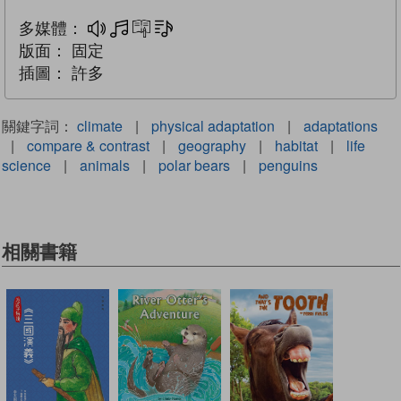
多媒體：
多媒體
互動練習
文字同步朗讀
版面：
固定
插圖：
許多
關鍵字詞：
climate
|
physical adaptation
|
adaptations
|
compare & contrast
|
geography
|
habitat
|
life
science
|
animals
|
polar bears
|
penguins
相關書籍