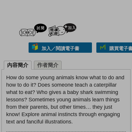
試閲
加入閱讀紀錄
加入／閱讀電子書
購買電子書 
內容簡介
作者簡介
How do some young animals know what to do and
how to do it? Does someone teach a caterpillar
what to eat? Who gives a baby shark swimming
lessons? Sometimes young animals learn things
from their parents, but other times… they just
know! Explore animal instincts through engaging
text and fanciful illustrations.