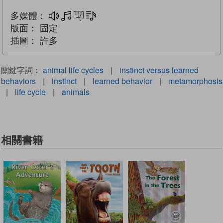
多媒體：
多媒體
互動練習
文字同步朗讀
版面：
固定
插圖：
許多
關鍵字詞：
animal life cycles
|
instinct versus learned
behaviors
|
instinct
|
learned behavior
|
metamorphosis
|
life cycle
|
animals
相關書籍