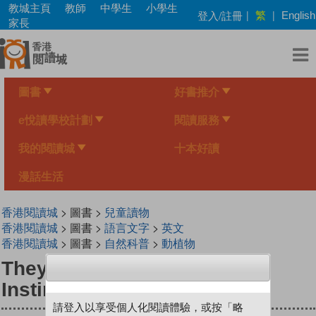
Skip
教城主頁
教師
中學生
小學生
繁
登入/註冊
|
|
English
to
家長
main
content
圖書
好書推介
e悅讀學校計劃
閱讀服務
我的閱讀城
十本好讀
漫話生活
香港閱讀城
> 圖書 >
兒童讀物
香港閱讀城
> 圖書 >
語言文字
>
英文
香港閱讀城
> 圖書 >
自然科普
>
動植物
They Just Know: Animal
Instincts
請登入以享受個人化閱讀體驗，或按「略