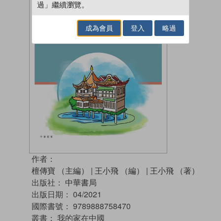
過」繼續瀏覽。
成為會員
登入
略過
作者：
檀傳寶 （主編）
|
王小飛 （編）
|
王小飛 （著）
出版社：
中華書局
出版日期：
04/2021
國際書號：
9789888758470
叢書：
我的家在中國