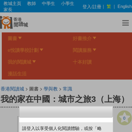
Skip
教城主頁
教師
中學生
小學生
繁
登入/註冊
|
|
English
to
家長
main
content
圖書
好書推介
e悅讀學校計劃
閱讀服務
我的閱讀城
十本好讀
漫話生活
香港閱讀城
> 圖書 >
學與教
>
常識
我的家在中國：城市之旅3（上海）
0
請登入以享受個人化閱讀體驗，或按「略