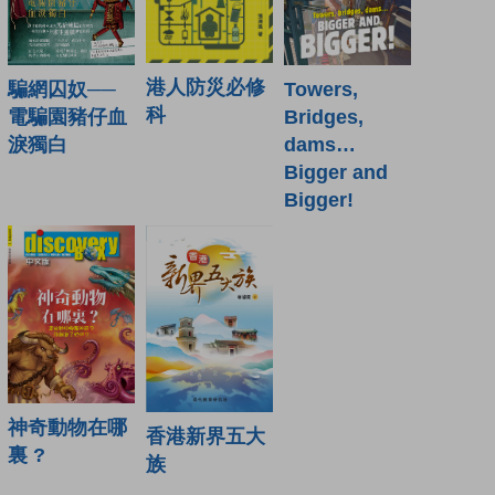
港人防災必修
騙網囚奴──
Towers,
科
電騙園豬仔血
Bridges,
淚獨白
dams…
Bigger and
Bigger!
神奇動物在哪
香港新界五大
裏 ?
族