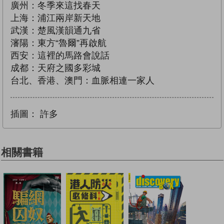
廣州：冬季來這找春天
上海：浦江兩岸新天地
武漢：楚風漢韻通九省
瀋陽：東方“魯爾”再啟航
西安：這裡的馬路會說話
成都：天府之國多彩城
台北、香港、澳門：血脈相連一家人
插圖：
許多
相關書籍