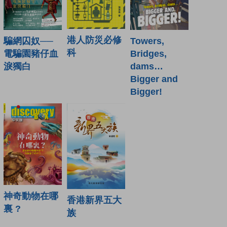
港人防災必修
騙網囚奴──
Towers,
科
電騙園豬仔血
Bridges,
淚獨白
dams…
Bigger and
Bigger!
神奇動物在哪
香港新界五大
裏 ?
族