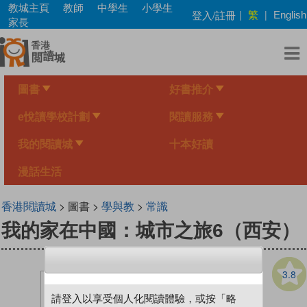
Skip
教城主頁
教師
中學生
小學生
繁
登入/註冊
|
|
English
to
家長
main
content
圖書
好書推介
e悅讀學校計劃
閱讀服務
我的閱讀城
十本好讀
漫話生活
香港閱讀城
> 圖書 >
學與教
>
常識
我的家在中國：城市之旅6（西安）
3.8
請登入以享受個人化閱讀體驗，或按「略