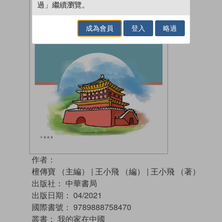
過」繼續瀏覽。
成為會員
登入
略過
作者：
檀傳寶 （主編）
|
王小飛 （編）
|
王小飛 （著）
出版社：
中華書局
出版日期：
04/2021
國際書號：
9789888758470
叢書：
我的家在中國