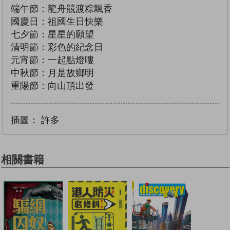
端午節：龍舟競渡粽飄香
國慶日：祖國生日快樂
七夕節：星星的願望
清明節：彩色的紀念日
元宵節：一起點燈嘍
中秋節：月是故鄉明
重陽節：向山頂出發
插圖：
許多
相關書籍