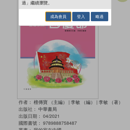
過」繼續瀏覽。
成為會員
登入
略過
作者：
檀傳寶 （主編）
|
李敏 （編）
|
李敏 （著）
出版社：
中華書局
出版日期：
04/2021
國際書號：
9789888758487
叢書：
我的家在中國