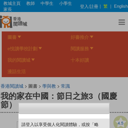
Skip
教城主頁
教師
中學生
小學生
繁
登入/註冊
|
|
English
to
家長
main
content
圖書
好書推介
e悅讀學校計劃
閱讀服務
我的閱讀城
十本好讀
漫話生活
香港閱讀城
> 圖書 >
學與教
>
常識
我的家在中國：節日之旅3（國慶
節）
4.5
請登入以享受個人化閱讀體驗，或按「略