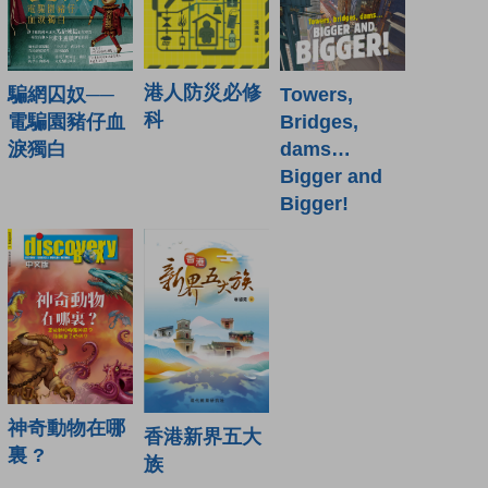
港人防災必修
騙網囚奴──
Towers,
科
電騙園豬仔血
Bridges,
淚獨白
dams…
Bigger and
Bigger!
神奇動物在哪
香港新界五大
裏 ?
族