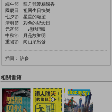
端午節：龍舟競渡粽飄香
國慶日：祖國生日快樂
七夕節：星星的願望
清明節：彩色的紀念日
元宵節：一起點燈嘍
中秋節：月是故鄉明
重陽節：向山頂出發
插圖：
許多
相關書籍