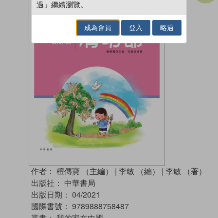
過」繼續瀏覽。
成為會員
登入
略過
作者：
檀傳寶 （主編）
|
李敏 （編）
|
李敏 （著）
出版社：
中華書局
出版日期：
04/2021
國際書號：
9789888758487
叢書：
我的家在中國