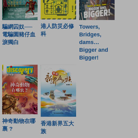
港人防災必修
騙網囚奴──
Towers,
科
電騙園豬仔血
Bridges,
淚獨白
dams…
Bigger and
Bigger!
神奇動物在哪
香港新界五大
裏 ?
族