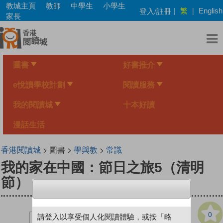
Skip
教城主頁
教師
中學生
小學生
繁
登入/註冊
|
|
English
to
家長
main
content
圖書
好書推介
e悅讀學校計劃
閱讀服務
我的閱讀城
十本好讀
漫話生活
香港閱讀城
> 圖書 >
學與教
>
常識
我的家在中國：節日之旅5（清明
節）
0
請登入以享受個人化閱讀體驗，或按「略