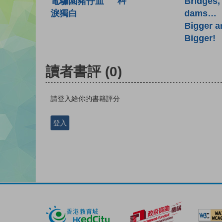
科
電騙園豬仔血
Bridges,
淚獨白
dams…
Bigger a
Bigger!
讀者書評
(0)
請登入給你的書籍評分
登入