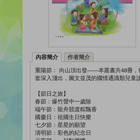
內容簡介
作者簡介
重陽節： 向山頂出發——本叢書共48冊
套深入淺出，圖文並茂的國情通識類兒童
【節日之旅】
春節：爆竹聲中一歲除
端午節：龍舟競渡粽飄香
國慶日：祖國生日快樂
七夕節：星星的願望
清明節：彩色的紀念日