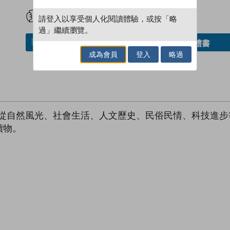
試閲
加入閱讀紀錄
請登入以享受個人化閱讀體驗，或按「略
過」繼續瀏覽。
借閱實體書
加入／閱讀電子書
成為會員
登入
略過
，從自然風光、社會生活、人文歷史、民俗民情、科技進
讀物。