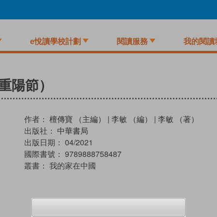
e悅讀學校計劃
閱讀服務
我的閱讀
重陽節）
作者：
檀傳寶 （主編）
|
李敏 （編）
|
李敏 （著）
出版社：
中華書局
出版日期：
04/2021
國際書號：
9789888758487
叢書：
我的家在中國