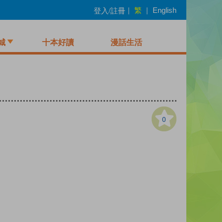
繁
登入/註冊
|
|
English
城
十本好讀
漫話生活
0