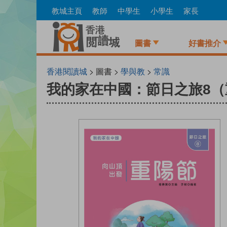
Skip
教城主頁
教師
中學生
小學生
家長
to
main
content
圖書
好書推介
香港閱讀城
> 圖書 >
學與教
>
常識
我的家在中國：節日之旅8（