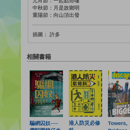
元宵節：一起點燈嘍
中秋節：月是故鄉明
重陽節：向山頂出發
插圖：
許多
相關書籍
港人防災必修
騙網囚奴──
Towers,