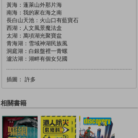
黃海：蓬萊山外那片海
南海：我的家在海之南
長白山天池：火山口有藍寶石
西湖：人文風景魔法盒
太湖：萬頃湖光聚寶盆
青海湖：雪域神湖民族風
洞庭湖：白銀盤裡一青螺
瀘沽湖：湖畔有個女兒國
插圖：
許多
相關書籍