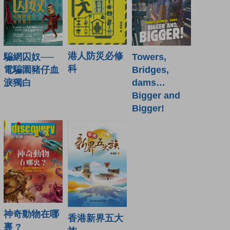
港人防災必修
騙網囚奴──
Towers,
科
電騙園豬仔血
Bridges,
淚獨白
dams…
Bigger and
Bigger!
神奇動物在哪
香港新界五大
裏 ?