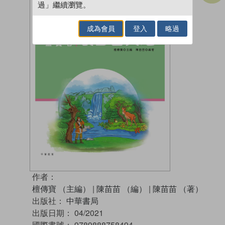
過」繼續瀏覽。
成為會員
登入
略過
作者：
檀傳寶 （主編）
|
陳苗苗 （編）
|
陳苗苗 （著）
出版社：
中華書局
出版日期：
04/2021
國際書號：
9789888758494