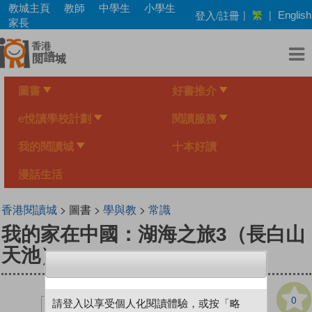
Skip
教城主頁
教師
中學生
小學生
繁
登入/註冊
|
|
English
to
家長
main
content
圖書
好書推介
e悅讀學校計劃
閱讀服務
我的閱讀城
十本好讀
漫話生活
香港閱讀城
> 圖書 >
學與教
>
常識
我的家在中國：湖海之旅3（長白山
天池）
0
請登入以享受個人化閱讀體驗，或按「略