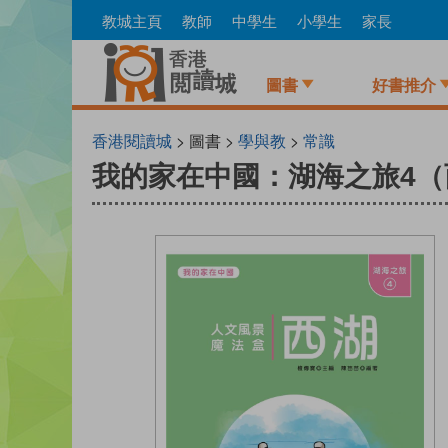
Skip
教城主頁
教師
中學生
小學生
家長
to
main
content
圖書
好書推介
香港閱讀城
> 圖書 >
學與教
>
常識
我的家在中國：湖海之旅4（