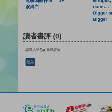
科
電騙園豬仔血
Bridges,
淚獨白
dams…
Bigger a
Bigger!
讀者書評
(0)
請登入給你的書籍評分
登入