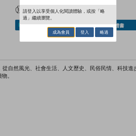
試閲
加入閱讀紀錄
請登入以享受個人化閱讀體驗，或按「略
過」繼續瀏覽。
借閱實體書
加入／閱讀電子書
成為會員
登入
略過
冊，從自然風光、社會生活、人文歷史、民俗民情、科技進
讀物。