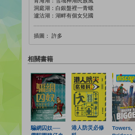
青海湖：雪域神湖民族風
洞庭湖：白銀盤裡一青螺
瀘沽湖：湖畔有個女兒國
插圖：
許多
相關書籍
港人防災必修
騙網囚奴──
Towers,