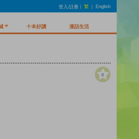
繁
登入/註冊
|
|
English
城
十本好讀
漫話生活
0