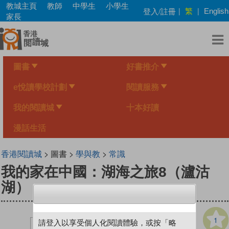
Skip
教城主頁
教師
中學生
小學生
繁
登入/註冊
|
|
English
to
家長
main
content
圖書
好書推介
e悅讀學校計劃
閱讀服務
我的閱讀城
十本好讀
漫話生活
香港閱讀城
> 圖書 >
學與教
>
常識
我的家在中國：湖海之旅8（瀘沽
湖）
1
請登入以享受個人化閱讀體驗，或按「略