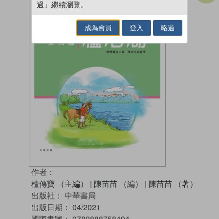
過」繼續瀏覽。
成為會員
登入
略過
作者：
檀傳寶 （主編）
|
陳苗苗 （編）
|
陳苗苗 （著）
出版社：
中華書局
出版日期：
04/2021
國際書號：
9789888758494