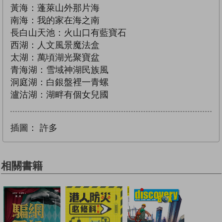
黃海：蓬萊山外那片海
南海：我的家在海之南
長白山天池：火山口有藍寶石
西湖：人文風景魔法盒
太湖：萬頃湖光聚寶盆
青海湖：雪域神湖民族風
洞庭湖：白銀盤裡一青螺
瀘沽湖：湖畔有個女兒國
插圖：
許多
相關書籍