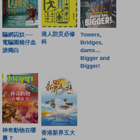
港人防災必修
騙網囚奴──
Towers,
科
電騙園豬仔血
Bridges,
淚獨白
dams…
Bigger and
Bigger!
神奇動物在哪
香港新界五大
裏 ?