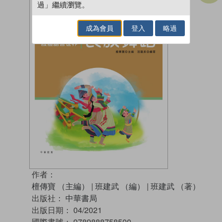
過」繼續瀏覽。
成為會員
登入
略過
作者：
檀傳寶 （主編）
|
班建武 （編）
|
班建武 （著）
出版社：
中華書局
出版日期：
04/2021
國際書號：
9789888758500