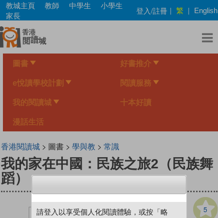
Skip
教城主頁
教師
中學生
小學生
繁
登入/註冊
|
|
English
to
家長
main
content
圖書
好書推介
e悅讀學校計劃
閱讀服務
我的閱讀城
十本好讀
漫話生活
香港閱讀城
> 圖書 >
學與教
>
常識
我的家在中國：民族之旅2（民族舞
蹈）
5
請登入以享受個人化閱讀體驗，或按「略