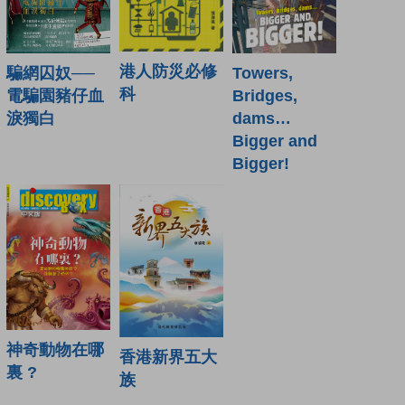
港人防災必修
騙網囚奴──
Towers,
科
電騙園豬仔血
Bridges,
淚獨白
dams…
Bigger and
Bigger!
神奇動物在哪
香港新界五大
裏 ?
族