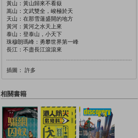
黃山：黃山歸來不看嶽
嵩山：文武雙全，峻極於天
天山：在那雪蓮盛開的地方
黃河：黃河之水天上來
泰山：登泰山，小天下
珠穆朗瑪峰：勇攀世界第一峰
長江：不盡長江滾滾來
插圖：
許多
相關書籍