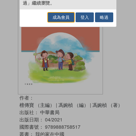
過」繼續瀏覽。
成為會員
登入
略過
作者：
檀傳寶 （主編）
|
馮婉楨 （編）
|
馮婉楨 （著）
出版社：
中華書局
出版日期：
04/2021
國際書號：
9789888758517
叢書：
我的家在中國