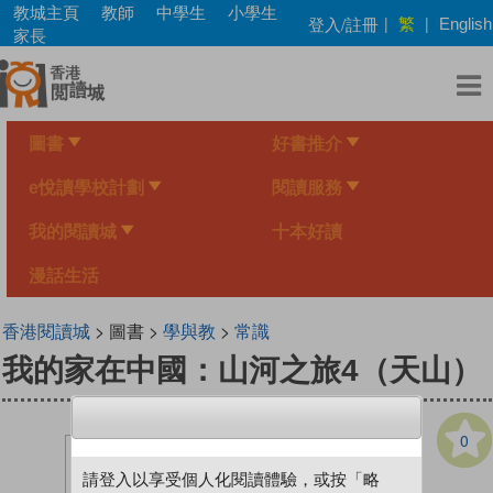
Skip
教城主頁
教師
中學生
小學生
繁
登入/註冊
|
|
English
to
家長
main
content
圖書
好書推介
e悅讀學校計劃
閱讀服務
我的閱讀城
十本好讀
漫話生活
香港閱讀城
> 圖書 >
學與教
>
常識
我的家在中國：山河之旅4（天山）
0
請登入以享受個人化閱讀體驗，或按「略