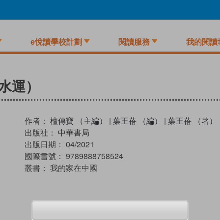
e悅讀學校計劃
閱讀服務
我的閱讀
水運）
作者：
檀傳寶 （主編）
|
葉王蓓 （編）
|
葉王蓓 （著）
出版社：
中華書局
出版日期：
04/2021
國際書號：
9789888758524
叢書：
我的家在中國