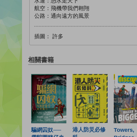
水運：憑水走天下
航空：飛機帶我們翱翔
公路：通向遠方的風景
插圖：
許多
相關書籍
港人防災必修
騙網囚奴──
Towers,