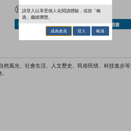
試閲
加入閱讀紀錄
請登入以享受個人化閱讀體驗，或按「略
過」繼續瀏覽。
借閱實體書
加入／閱讀電子書
成為會員
登入
略過
從自然風光、社會生活、人文歷史、民俗民情、科技進步
物。