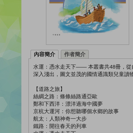
內容簡介
作者簡介
水運：憑水走天下—— 本叢書共48冊，
深入淺出，圖文並茂的國情通識類兒童讀
【道路之旅】
絲綢之路：條條絲路通亞歐
鄭和下西洋：漂洋過海中國夢
京杭大運河：你想聽哪個水鄉的故事
航太：人類神奇一大步
鐵路：開往春天的列車