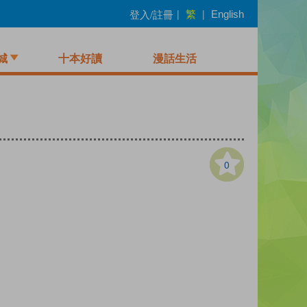
繁
登入/註冊
|
|
English
城
十本好讀
漫話生活
0