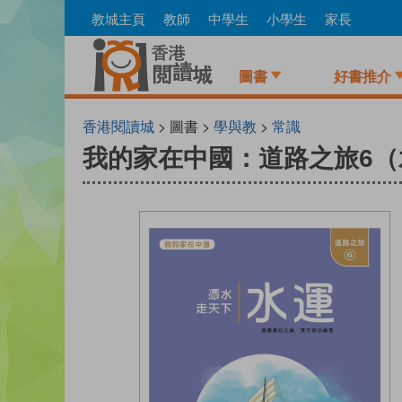
Skip
教城主頁
教師
中學生
小學生
家長
to
main
content
圖書
好書推介
香港閱讀城
> 圖書 >
學與教
>
常識
我的家在中國：道路之旅6（