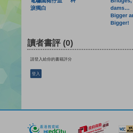
科
電騙園豬仔血
Bridges,
淚獨白
dams…
Bigger a
Bigger!
讀者書評
(0)
請登入給你的書籍評分
登入