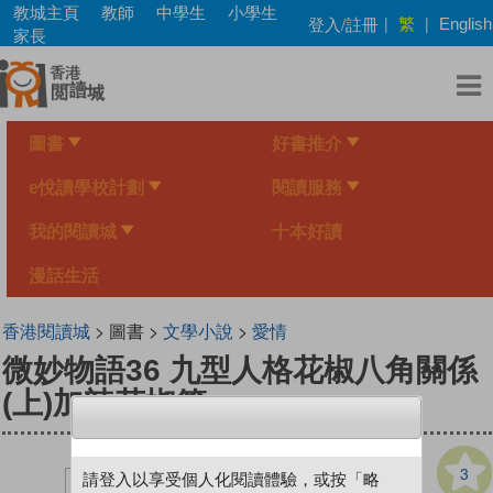
Skip
教城主頁
教師
中學生
小學生
繁
登入/註冊
|
|
English
to
家長
main
content
圖書
好書推介
e悅讀學校計劃
閱讀服務
我的閱讀城
十本好讀
漫話生活
香港閱讀城
> 圖書 >
文學小說
>
愛情
微妙物語36 九型人格花椒八角關係
(上)加辣花椒篇
3
請登入以享受個人化閱讀體驗，或按「略