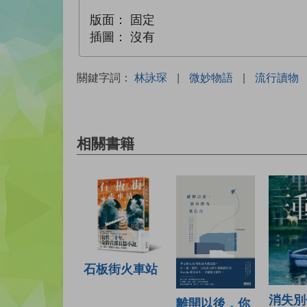
版面：
固定
插圖：
沒有
關鍵字詞：
林詠琛
|
微妙物語
|
流行讀物
相關書籍
石板街火車站
消失別
離開以後，你