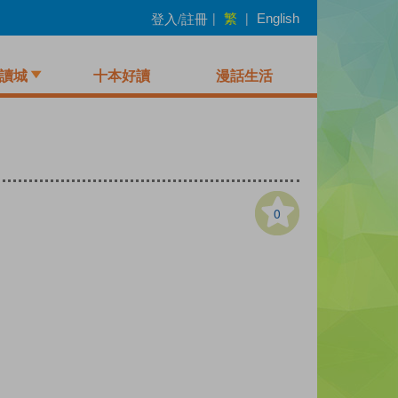
繁
登入/註冊
|
|
English
讀城
十本好讀
漫話生活
0