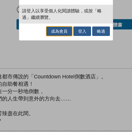
試閲
加入閱讀紀錄
請登入以享受個人化閱讀體驗，或按「略
過」繼續瀏覽。
借閱實體書
加入／閱讀電子書
成為會員
登入
略過
說的「Countdown Hotel倒數酒店」。
的自助餐相遇！
在一分一秒地倒數，
們的人生帶到意外的方向去……
苦辣盡在此間。
？