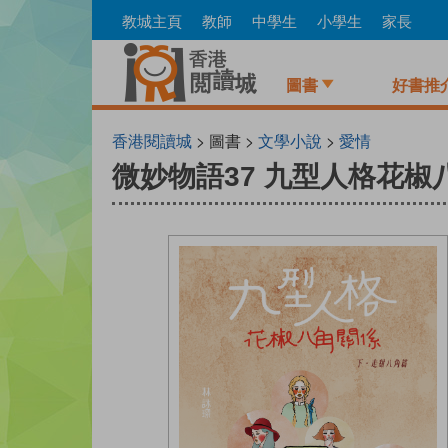
Skip
教城主頁
教師
中學生
小學生
家長
to
main
content
圖書
好書推
香港閱讀城
> 圖書 >
文學小說
>
愛情
微妙物語37 九型人格花椒