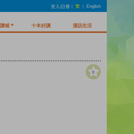
繁
登入/註冊
|
|
English
讀城
十本好讀
漫話生活
0