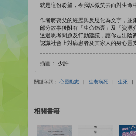
就是這份盼望，令我以微笑去面對生命
作者將喪父的經歷與反思化為文字，並
部分故事後附有「生命錦囊」及「資源
透過思考問題及行動建議，讓你走出陰
認識社會上對病患者及其家人的身心靈
插圖：
少許
關鍵字詞：
心靈勵志
|
生老病死
|
生死
|
相關書籍