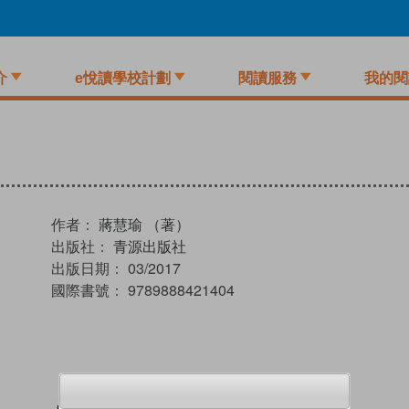
介
e悅讀學校計劃
閱讀服務
我的閱
作者：
蔣慧瑜 （著）
出版社：
青源出版社
出版日期：
03/2017
國際書號：
9789888421404
試閲
加入閱讀紀錄