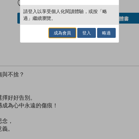
請登入以享受個人化閱讀體驗，或按「略
過」繼續瀏覽。
借閱實體書
加入／閱讀電子書
成為會員
登入
略過
傷與不捨？
選擇好好告別。
憾成為心中永遠的傷痕！
思念，
意義。