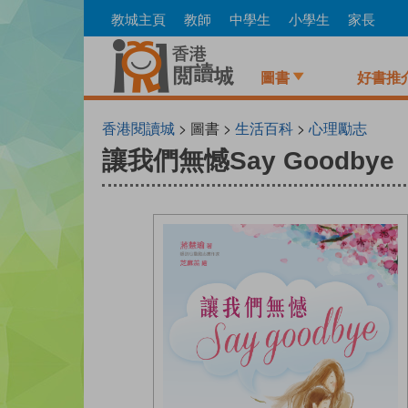
Skip
教城主頁
教師
中學生
小學生
家長
to
main
content
圖書
好書推
香港閱讀城
> 圖書 >
生活百科
>
心理勵志
讓我們無憾Say Goodbye