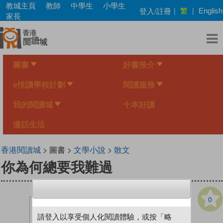
Skip
教城主頁
教師
中學生
小學生
繁
登入/註冊
|
|
English
to
家長
main
content
圖書
好書推介
e悅讀學校計劃
閱讀服務
我的閱讀城
十本好讀
漫話生活
香港閱讀城
> 圖書 >
文學小說
>
散文
你為何總要我難過
0
請登入以享受個人化閱讀體驗，或按「略