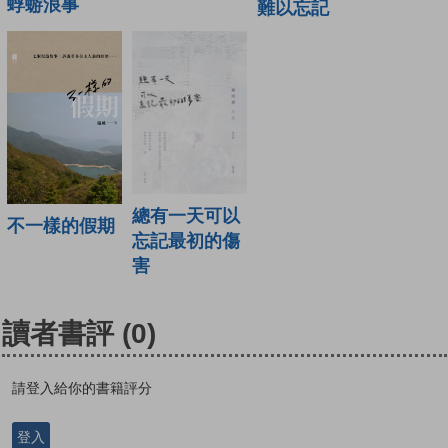
蜉蝣浪事
難以忘記
總有一天可以
不一樣的假期
忘記最初的傷
害
讀者書評
(0)
請登入給你的書籍評分
登入