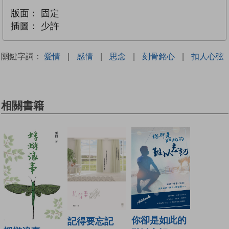
版面：
固定
插圖：
少許
關鍵字詞：
愛情
|
感情
|
思念
|
刻骨銘心
|
扣人心弦
相關書籍
你卻是如此的
記得要忘記