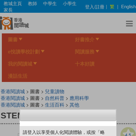
Skip
教城主頁
教師
中學生
小學生
繁
登入/註冊
|
|
English
to
家長
main
content
圖書
好書推介
e悅讀學校計劃
閱讀服務
我的閱讀城
十本好讀
漫話生活
香港閱讀城
> 圖書 >
兒童讀物
香港閱讀城
> 圖書 >
自然科普
>
應用科學
香港閱讀城
> 圖書 >
生活百科
>
其他
STEM 新世紀 2
請登入以享受個人化閱讀體驗，或按「略
4.5