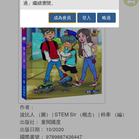
過」繼續瀏覽。
成為會員
登入
略過
作者：
波比人 （圖）
|
STEM Sir （概念）
|
梓牽 （編）
出版社：
童閱國度
出版日期：
10/2020
國際書號：
9789887436447