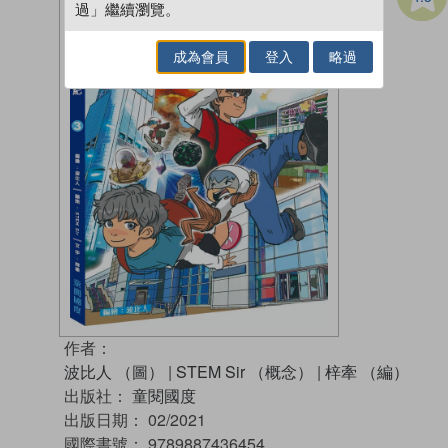
過」繼續瀏覽。
成為會員
登入
略過
作者：
波比人 （圖）
|
STEM Sir （概念）
|
梓牽 （編）
出版社：
童閱國度
出版日期：
02/2021
國際書號：
9789887436454