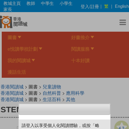
Skip
教城主頁
教師
中學生
小學生
繁
登入/註冊
|
|
English
to
家長
main
content
圖書
好書推介
e悅讀學校計劃
閱讀服務
我的閱讀城
十本好讀
漫話生活
香港閱讀城
> 圖書 >
兒童讀物
香港閱讀城
> 圖書 >
自然科普
>
應用科學
香港閱讀城
> 圖書 >
生活百科
>
其他
STEM 新世紀 3
請登入以享受個人化閱讀體驗，或按「略
4.3