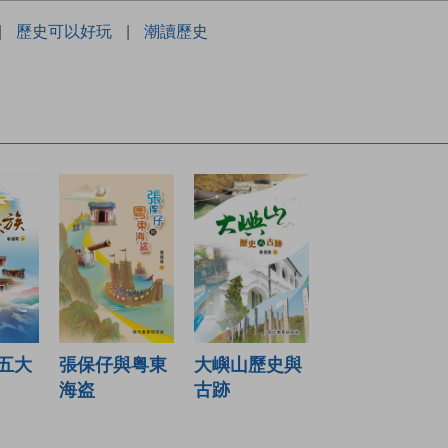
|
歷史可以好玩
|
潮讀歷史
五大
大嶼山歷史與
張保仔與粤東
古跡
海盗