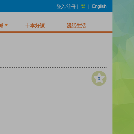
繁
登入/註冊
|
|
English
城
十本好讀
漫話生活
0