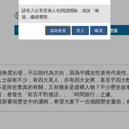
試閲
加入閱讀紀錄
請登入以享受個人化閱讀體驗，或按「略
過」繼續瀏覽。
成為會員
登入
略過
借閱實體書
加入／閱讀電子書
外一個角度出發，不以朝代為方向，因為中國女性更有代表性
人士卻有不少，有四大美人，亦有四大女將，甚至乎四大
多是與史實真的有關，又有幾多是虛構人物？不少歷史故
後，會發生「前言不對後語」、「時間旅行」之嫌。
，去重新審視歷史中的邏輯，希望大家下一次揭開歷史書前