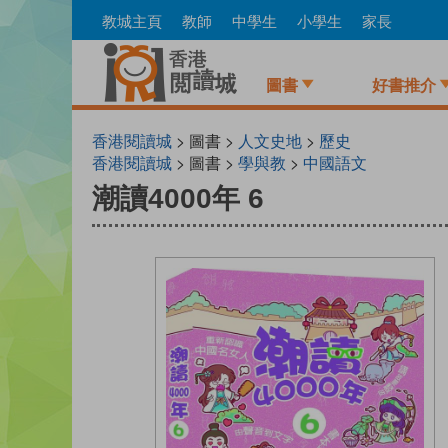
Skip
教城主頁
教師
中學生
小學生
家長
to
main
content
圖書
好書推介
香港閱讀城
> 圖書 >
人文史地
>
歷史
香港閱讀城
> 圖書 >
學與教
>
中國語文
潮讀4000年 6