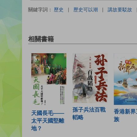
關鍵字詞：
歷史
|
歷史可以潮
|
講故要駁故
相關書籍
孫子兵法百戰
香港新界
天國長毛——
轁略
族
太平天國堅離
地？