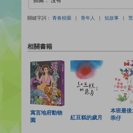
插圖：
沒有
關鍵字詞：
青春校園
|
青年人
|
短故事
|
荒
相關書籍
本班最後
寓言地府動物
紅豆糕的歲月
乖仔
園