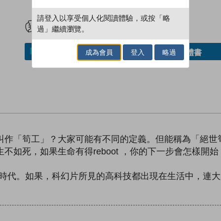
試閲
加入閱讀紀錄
請登入以享受個人化閱讀體驗，或按「略
過」繼續瀏覽。
成為會員
登入
略過
借閱實體書
加入／閱讀電子書
麼叫作「筍工」？大家可能有不同的定義。但能稱為「絕
生不如死，如果生命有得reboot ，你的下一步會怎樣
碼時代。如果，科幻片所見的高科技都出現在生活中，連大腦都