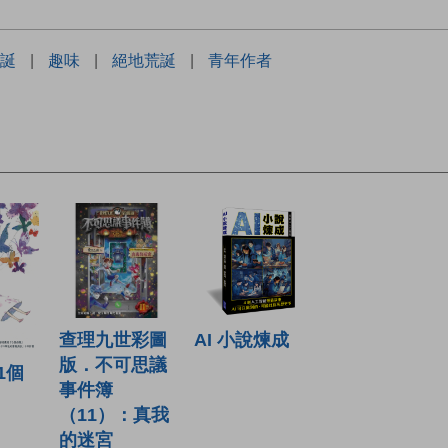
誕
|
趣味
|
絕地荒誕
|
青年作者
查理九世彩圖
AI 小說煉成
版．不可思議
1個
事件簿
（11）：真我
的迷宮