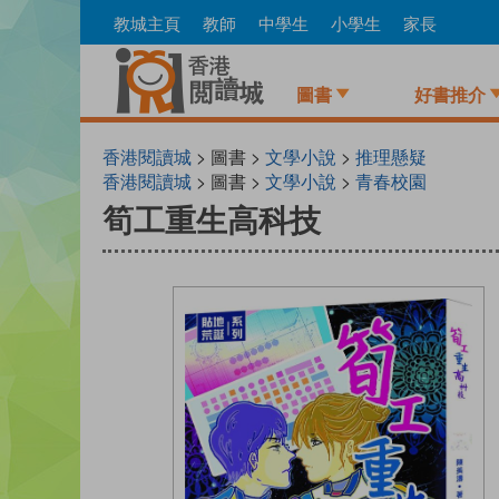
Skip
教城主頁
教師
中學生
小學生
家長
to
main
content
圖書
好書推介
香港閱讀城
> 圖書 >
文學小說
>
推理懸疑
香港閱讀城
> 圖書 >
文學小說
>
青春校園
筍工重生高科技