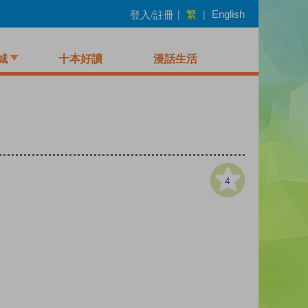
繁
登入/註冊
|
|
English
城
十本好讀
漫話生活
4