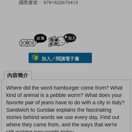
國際書號：
9781622670413
試閲
加入閱讀紀錄
加入／閱讀電子書
內容簡介
Where did the word hamburger come from? What
kind of animal is a pebble worm? What does your
favorite pair of jeans have to do with a city in Italy?
Sandwich to Sundae explains the fascinating
stories behind words we use every day. Find out
where they came from, and the ways that we're
still making new words today.