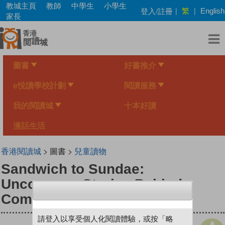
Skip
教城主頁
教師
中學生
小學生
繁
登入/註冊
|
|
English
to
家長
main
content
圖書
好書推介
e悅讀學校計劃
閱讀服務
我的閱讀城
十本好讀
漫話生活
香港閱讀城
> 圖書 >
兒童讀物
Sandwich to Sundae:
Uncommon Stories Behind
Common Words
請登入以享受個人化閱讀體驗，或按「略