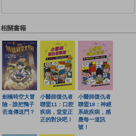
相關書籍
小醫師復仇者
小醫師復仇者
劍橋時空大冒
聯盟18：神經
聯盟11：口腔
險 - 誰把鴨子
系統疾病，感
疾病，堂堂正
丟進傳送門？
應每一道訊
正的對決吧！
號！