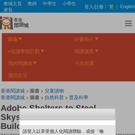
Skip
教城主頁
教師
中學生
小學生
繁
登入/註冊
|
|
English
to
家長
main
content
圖書
好書推介
e悅讀學校計劃
閱讀服務
我的閱讀城
十本好讀
漫話生活
香港閱讀城
> 圖書 >
兒童讀物
香港閱讀城
> 圖書 >
自然科普
>
普及科學
Adobe Shelters to Steel
Skyscsrapers: A Timeline of
Building
請登入以享受個人化閱讀體驗，或按「略