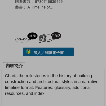
國際書號：
9780716635499
叢書：
A Timeline of…
試閲
加入閱讀紀錄
加入／閱讀電子書
內容簡介
Charts the milestones in the history of building
construction and architectural styles in a narrative
timeline format. Features: glossary, additional
resources, and index