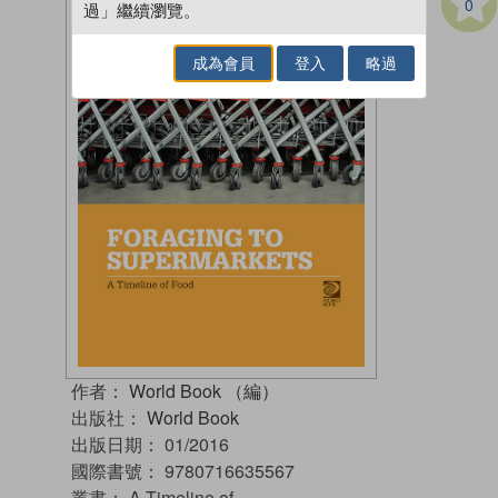
0
過」繼續瀏覽。
成為會員
登入
略過
作者：
World Book （編）
出版社：
World Book
出版日期：
01/2016
國際書號：
9780716635567
叢書：
A Timeline of…