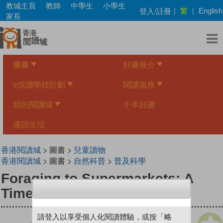
Skip
教城主頁
教師
中學生
小學生
繁
登入/註冊
|
|
English
to
家長
main
content
圖書
好書推介
e悅讀學校計劃
閱讀服務
我的閱讀城
十本好讀
漫話生活
香港閱讀城
> 圖書 >
兒童讀物
香港閱讀城
> 圖書 >
自然科普
>
普及科學
Foraging to Supermarkets: A
Timeline of Food
請登入以享受個人化閱讀體驗，或按「略