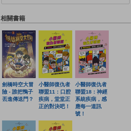
相關書籍
小醫師復仇者
小醫師復仇者
劍橋時空大冒
聯盟18：神經
聯盟11：口腔
險 - 誰把鴨子
系統疾病，感
疾病，堂堂正
丟進傳送門？
應每一道訊
正的對決吧！
號！