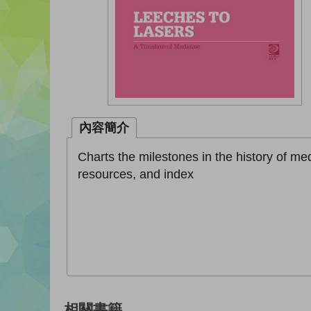
內容簡介
Charts the milestones in the history of med
resources, and index
相關書籍