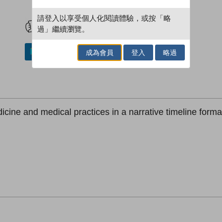
試閲
加入閱讀紀錄
請登入以享受個人化閱讀體驗，或按「略
過」繼續瀏覽。
成為會員
登入
略過
加入／閱讀電子書
icine and medical practices in a narrative timeline format