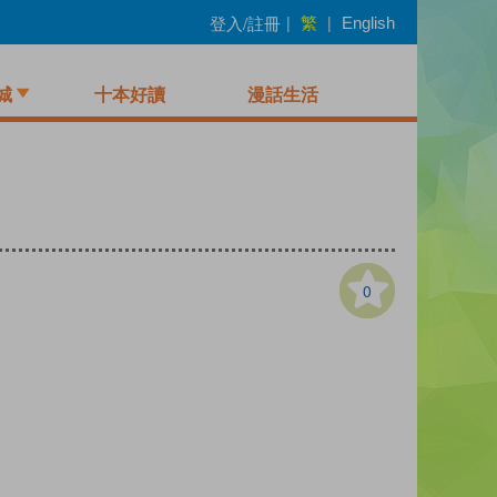
繁
登入/註冊
|
|
English
城
十本好讀
漫話生活
0