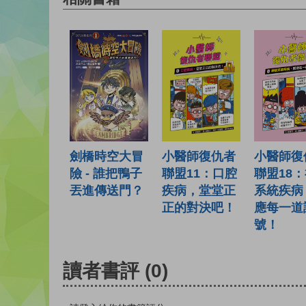
小醫師復
小醫師復仇者
劍橋時空大冒
聯盟18
聯盟11：口腔
險 - 誰把鴨子
系統疾病
疾病，堂堂正
丟進傳送門？
應每一道
正的對決吧！
號！
讀者書評
(0)