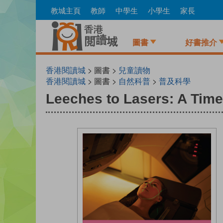
Skip
教城主頁
教師
中學生
小學生
家長
to
main
content
圖書
好書推介
香港閱讀城
> 圖書 >
兒童讀物
香港閱讀城
> 圖書 >
自然科普
>
普及科學
Leeches to Lasers: A Time