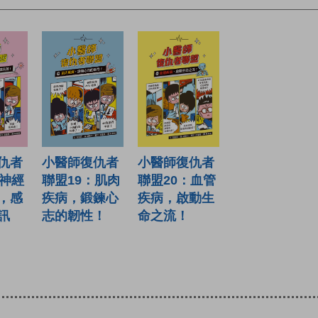
仇者
小醫師復仇者
小醫師復仇者
：神經
聯盟19：肌肉
聯盟20：血管
，感
疾病，鍛鍊心
疾病，啟動生
訊
志的韌性！
命之流！