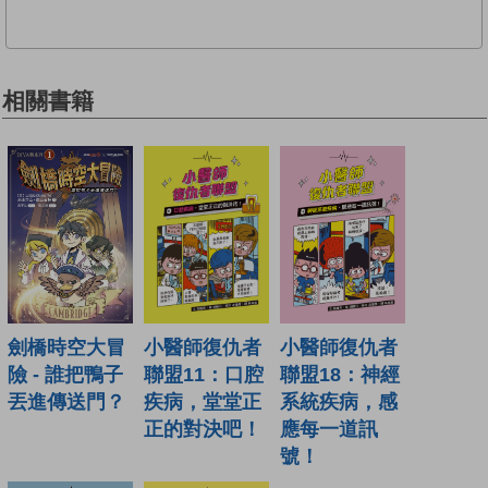
相關書籍
小醫師復仇者
小醫師復仇者
劍橋時空大冒
聯盟18：神經
聯盟11：口腔
險 - 誰把鴨子
系統疾病，感
疾病，堂堂正
丟進傳送門？
應每一道訊
正的對決吧！
號！