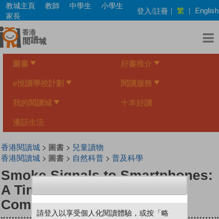
Skip
教城主頁
教師
中學生
小學生
繁
登入/註冊
|
|
English
to
家長
main
content
圖書
好書推介
e悅讀學校計劃
閱讀服務
我的閱讀城
十本好讀
漫話生活
香港閱讀城
> 圖書 >
兒童讀物
香港閱讀城
> 圖書 >
自然科普
>
普及科學
Smoke Signals to Smartphones:
A Timeline of Long-Distance
Communication
請登入以享受個人化閱讀體驗，或按「略