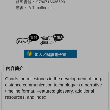
國際書號：
9780716635529
叢書：
A Timeline of…
試閲
加入閱讀紀錄
加入／閱讀電子書
內容簡介
Charts the milestones in the development of long-
distance communication technology in a narrative
timeline format. Features: glossary, additional
resources, and index