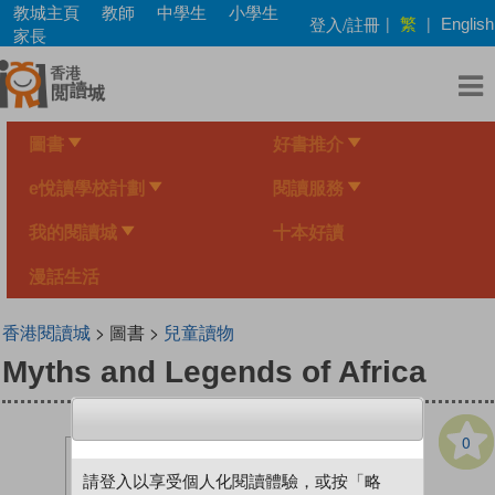
Skip
教城主頁
教師
中學生
小學生
繁
登入/註冊
|
|
English
to
家長
main
content
圖書
好書推介
e悅讀學校計劃
閱讀服務
我的閱讀城
十本好讀
漫話生活
香港閱讀城
> 圖書 >
兒童讀物
Myths and Legends of Africa
0
請登入以享受個人化閱讀體驗，或按「略