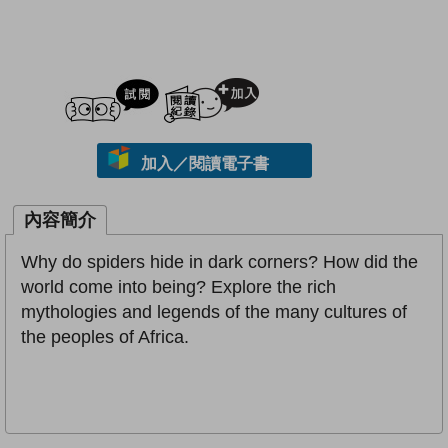
試閲
加入閱讀紀錄
加入／閱讀電子書
內容簡介
Why do spiders hide in dark corners? How did the
world come into being? Explore the rich
mythologies and legends of the many cultures of
the peoples of Africa.