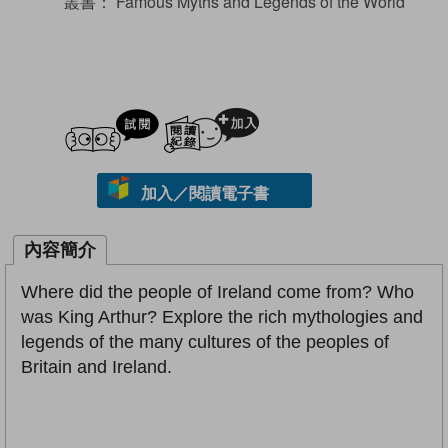
叢書：
Famous Myths and Legends of the World
試閲
加入閱讀紀錄
加入／閱讀電子書
內容簡介
Where did the people of Ireland come from? Who
was King Arthur? Explore the rich mythologies and
legends of the many cultures of the peoples of
Britain and Ireland.