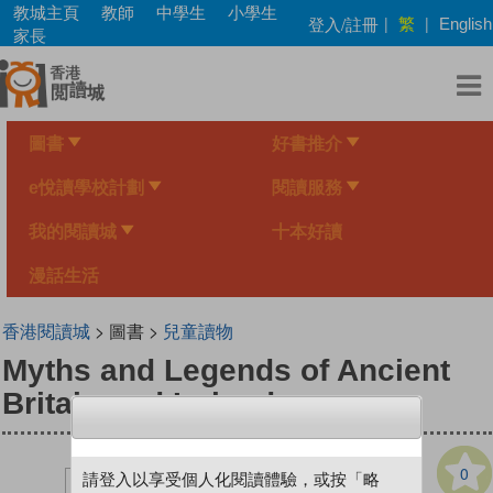
Skip
教城主頁
教師
中學生
小學生
繁
登入/註冊
|
|
English
to
家長
main
content
圖書
好書推介
e悅讀學校計劃
閱讀服務
我的閱讀城
十本好讀
漫話生活
香港閱讀城
> 圖書 >
兒童讀物
Myths and Legends of Ancient
Britain and Ireland
0
請登入以享受個人化閱讀體驗，或按「略