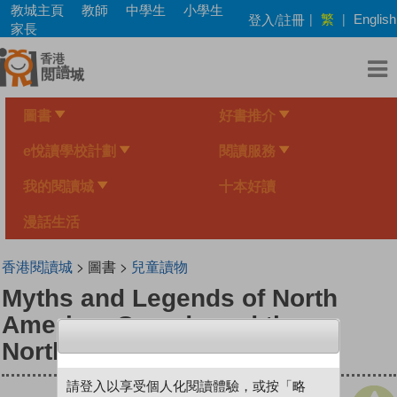
Skip
教城主頁
教師
中學生
小學生
繁
登入/註冊
|
|
English
to
家長
main
content
圖書
好書推介
e悅讀學校計劃
閱讀服務
我的閱讀城
十本好讀
漫話生活
香港閱讀城
> 圖書 >
兒童讀物
Myths and Legends of North
America: Canada and the
Northern United States
請登入以享受個人化閱讀體驗，或按「略