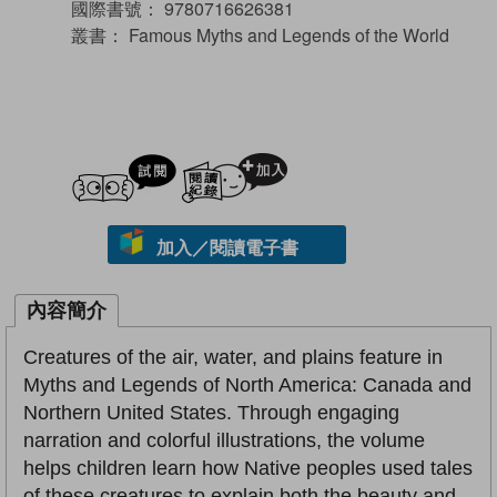
國際書號：
9780716626381
叢書：
Famous Myths and Legends of the World
試閲
加入閱讀紀錄
加入／閱讀電子書
內容簡介
Creatures of the air, water, and plains feature in
Myths and Legends of North America: Canada and
Northern United States. Through engaging
narration and colorful illustrations, the volume
helps children learn how Native peoples used tales
of these creatures to explain both the beauty and