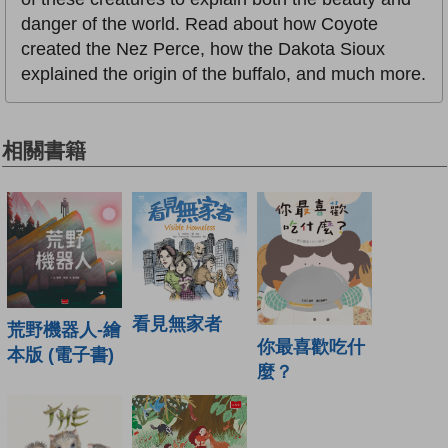
danger of the world. Read about how Coyote
created the Nez Perce, how the Dakota Sioux
explained the origin of the buffalo, and much more.
相關書籍
看見無家者
荒野機器人-繪
你最喜歡吃什
本版 (電子書)
麼？