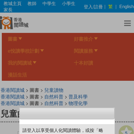
Skip
教城主頁
教師
中學生
小學生
繁
登入/註冊
|
|
English
to
家長
main
content
圖書
好書推介
e悅讀學校計劃
閱讀服務
我的閱讀城
十本好讀
漫話生活
香港閱讀城
> 圖書 >
兒童讀物
香港閱讀城
> 圖書 >
自然科普
>
普及科學
香港閱讀城
> 圖書 >
自然科普
>
物理化學
兒童的科學159 宇宙連鎖地帶
請登入以享受個人化閱讀體驗，或按「略
5