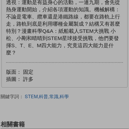
透視：運動是有益身心的活動，一連九期，會先從
熱身運動開始，介紹各項運動的知識。機械解構：
不論是電車、纜車還是港鐵路線，都要在路軌上行
走，路軌到底是利用哪種金屬製成？結構又有甚麼
特別？漫畫科學Q&A：紙船載人STEM大挑戰 小
松、小剛和晴晴到STEM星球接受挑戰，他們要發
揮S、T、E、M四大能力，究竟這四大能力是什
麼？
版面：
固定
插圖：
許多
關鍵字詞：
STEM,科普,常識,科學
相關書籍