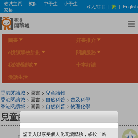
Skip
教城主頁
教師
中學生
小學生
繁
登入/註冊
|
|
English
to
家長
main
content
圖書
好書推介
e悅讀學校計劃
閱讀服務
我的閱讀城
十本好讀
漫話生活
香港閱讀城
> 圖書 >
兒童讀物
香港閱讀城
> 圖書 >
自然科普
>
普及科學
香港閱讀城
> 圖書 >
自然科普
>
物理化學
兒童的科學165 機械新時代
請登入以享受個人化閱讀體驗，或按「略
4.8