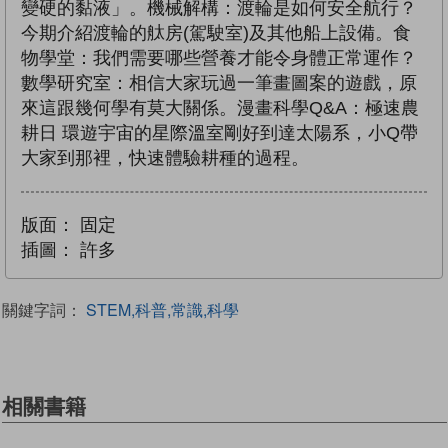
變硬的黏液」。機械解構：渡輪是如何安全航行？
今期介紹渡輪的舦房(駕駛室)及其他船上設備。食
物學堂：我們需要哪些營養才能令身體正常運作？
數學研究室：相信大家玩過一筆畫圖案的遊戲，原
來這跟幾何學有莫大關係。漫畫科學Q&A：極速農
耕日 環遊宇宙的星際溫室剛好到達太陽系，小Q帶
大家到那裡，快速體驗耕種的過程。
版面：
固定
插圖：
許多
關鍵字詞：
STEM,科普,常識,科學
相關書籍