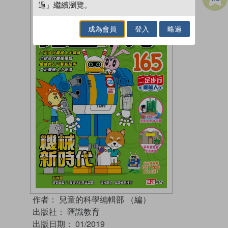
過」繼續瀏覽。
成為會員
登入
略過
作者：
兒童的科學編輯部 （編）
出版社：
匯識教育
出版日期：
01/2019