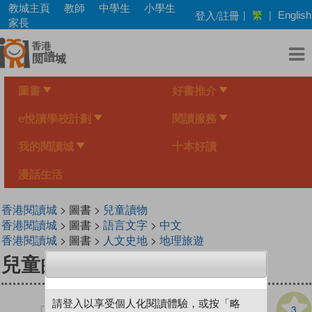
Skip
教城主頁
教師
中學生
小學生
繁
登入/註冊
|
|
English
to
家長
main
content
圖書
好書推介
e悅讀學校計劃
閱讀服務
我的閱讀城
十本好讀
漫話生活
香港閱讀城
> 圖書 >
兒童讀物
香港閱讀城
> 圖書 >
語言文字
>
中文
香港閱讀城
> 圖書 >
人文史地
>
地理旅遊
兒童的學習34 遊學自由行
請登入以享受個人化閱讀體驗，或按「略
3