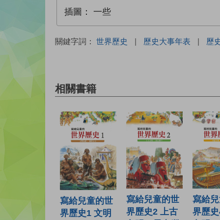
插圖：
一些
關鍵字詞：
世界歷史
|
歷史大事年表
|
歷
相關書籍
寫給兒童的世
寫給兒
寫給兒童的世
界歷史2 上古
界歷史
界歷史1 文明