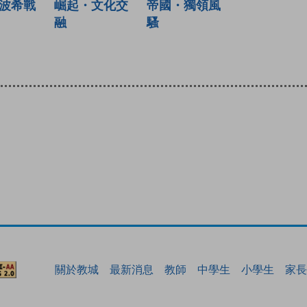
波希戰
崛起・文化交
帝國・獨領風
融
騷
關於教城
最新消息
教師
中學生
小學生
家長