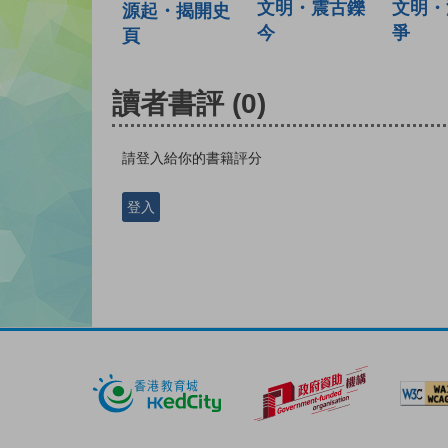
文明・震古鑠
文明・
源起・揭開史
今
爭
頁
讀者書評
(0)
請登入給你的書籍評分
登入