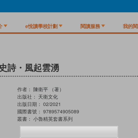
介
e悅讀學校計劃
閱讀服務
我的閱
臘史詩・風起雲湧
作者：
陳衛平 （著）
出版社：
天衛文化
出版日期：
02/2021
國際書號：
9789574905089
叢書：
小魯精英套書系列