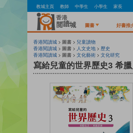
Skip
教城主頁
教師
中學生
小學生
家長
to
main
content
圖書
好書推
香港閱讀城
> 圖書 >
兒童讀物
香港閱讀城
> 圖書 >
人文史地
>
歷史
香港閱讀城
> 圖書 >
文化藝術
>
文化研究
寫給兒童的世界歷史3 希