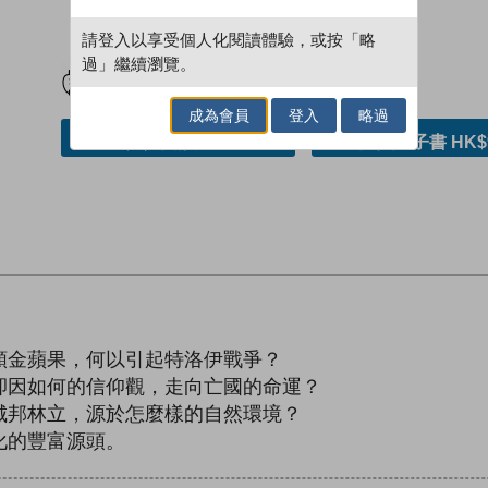
請登入以享受個人化閱讀體驗，或按「略
試閲
加入閱讀紀錄
過」繼續瀏覽。
成為會員
登入
略過
加入／閱讀電子書
購買電子書 HK$
金蘋果，何以引起特洛伊戰爭？
因如何的信仰觀，走向亡國的命運？
邦林立，源於怎麼樣的自然環境？
化的豐富源頭。