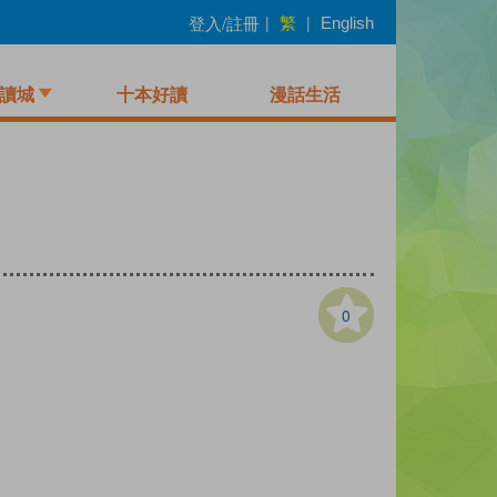
繁
登入/註冊
|
|
English
讀城
十本好讀
漫話生活
0