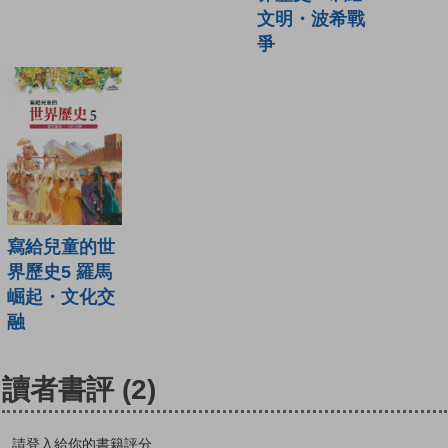
文明・波希戰
爭
寫給兒童的世
界歷史5 羅馬
崛起・文化交
融
讀者書評
(2)
請登入給你的書籍評分