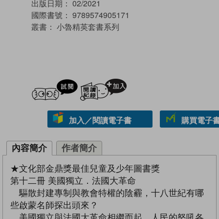
出版日期：
02/2021
國際書號：
9789574905171
叢書：
小魯精英套書系列
試閲
加入閱讀紀錄
加入／閱讀電子書
購買電子書 
內容簡介
作者簡介
★文化部金鼎獎最佳兒童及少年圖書獎
第十二冊 美國獨立．法國大革命
驅散封建專制與教會特權的陰霾，十八世紀有哪
些啟蒙名師探出頭來？
美國獨立與法國大革命相繼而起，人民的怒吼各