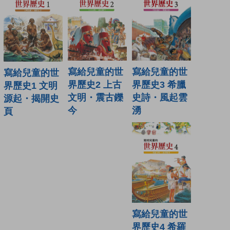
寫給兒童的世
寫給兒童的世
寫給兒童的世
界歷史3 希臘
界歷史2 上古
界歷史1 文明
史詩・風起雲
文明・震古鑠
源起・揭開史
湧
今
頁
寫給兒童的世
界歷史4 希羅