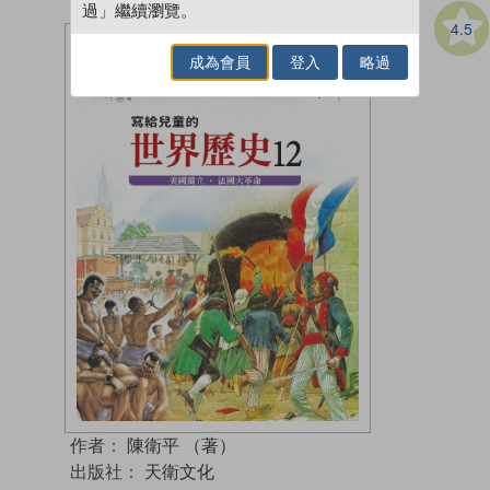
過」繼續瀏覽。
4.5
成為會員
登入
略過
作者：
陳衛平 （著）
出版社：
天衛文化