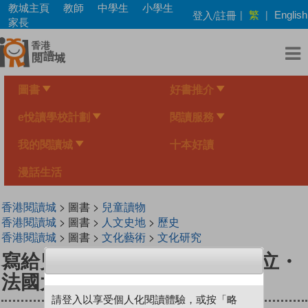
Skip
教城主頁
教師
中學生
小學生
繁
登入/註冊
|
|
English
to
家長
main
content
圖書
好書推介
e悅讀學校計劃
閱讀服務
我的閱讀城
十本好讀
漫話生活
香港閱讀城
> 圖書 >
兒童讀物
香港閱讀城
> 圖書 >
人文史地
>
歷史
香港閱讀城
> 圖書 >
文化藝術
>
文化研究
寫給兒童的世界歷史12 美國獨立・
法國大革命
請登入以享受個人化閱讀體驗，或按「略