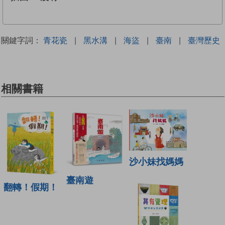
關鍵字詞：
青花瓷
|
黑水溝
|
海盜
|
臺南
|
臺灣歷史
相關書籍
沙小妹找媽媽
臺南遊
翻轉！假期！