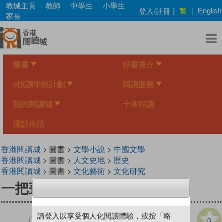
Skip
教城主頁
教師
中學生
小學生
繁
登入/註冊
|
|
English
to
家長
main
content
圖書
好書推介
e悅讀學校計劃
閱讀服務
我的閱讀城
十本好讀
漫話生活
香港閱讀城
> 圖書 >
文學小說
>
中國文學
香港閱讀城
> 圖書 >
人文史地
>
歷史
香港閱讀城
> 圖書 >
文化藝術
>
文化研究
一把蓮——黑水溝傳奇
請登入以享受個人化閱讀體驗，或按「略
0