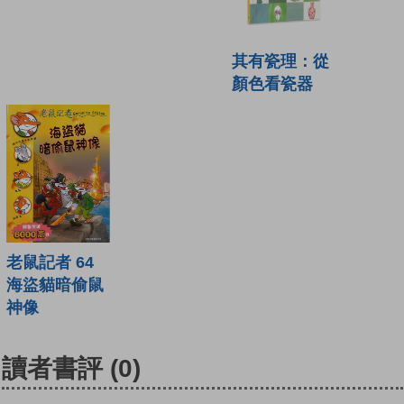
其有瓷理：從
顏色看瓷器
老鼠記者 64
海盜貓暗偷鼠
神像
讀者書評
(0)