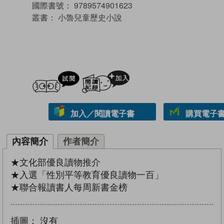
國際書號：
9789574901623
叢書：
小魯兒童歷史小說
試閲
加入閱讀紀錄
加入／閱讀電子書
購買電子書 
內容簡介
作者簡介
★文化部優良讀物推介
★入選「性別平等教育優良讀物一百」
★聯合報讀書人每周新書金榜
插圖：
沒有