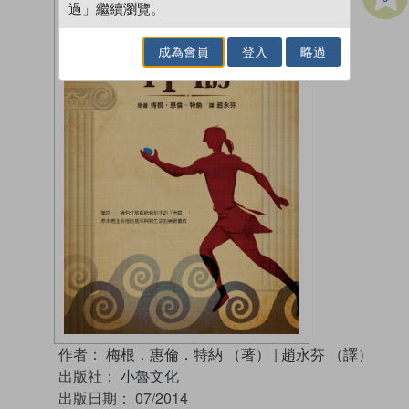
過」繼續瀏覽。
成為會員
登入
略過
作者：
梅根．惠倫．特納 （著）
|
趙永芬 （譯）
出版社：
小魯文化
出版日期：
07/2014