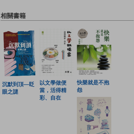
相關書籍
快樂就是不抱
以文學做便
沉默到頂—眨
怨
當，活得精
眼之謎
彩、自在