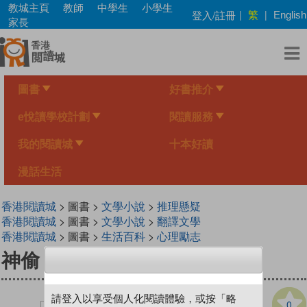
Skip
教城主頁
教師
中學生
小學生
繁
登入/註冊
|
|
English
to
家長
main
content
圖書
好書推介
e悅讀學校計劃
閱讀服務
我的閱讀城
十本好讀
漫話生活
香港閱讀城
> 圖書 >
文學小說
>
推理懸疑
香港閱讀城
> 圖書 >
文學小說
>
翻譯文學
香港閱讀城
> 圖書 >
生活百科
>
心理勵志
神偷
請登入以享受個人化閱讀體驗，或按「略
0