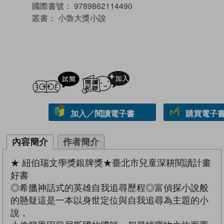
國際書號：
9789862114490
叢書：
小魯大獎小說
試閲
加入閱讀紀錄
加入／閱讀電子書
購買電子書 
內容簡介
作者簡介
★ 紐伯瑞文學獎銀牌獎★臺北市兒童深耕閱讀計畫
好書
◎希臘神話式的英雄自我追尋歷程◎富偵探小說般
的懸疑這是一本以身世定位與自我追尋為主題的小
說，