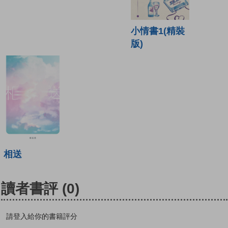
小情書1(精裝
版)
相送
讀者書評
(0)
請登入給你的書籍評分