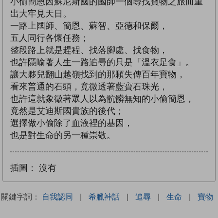
小偷簡恩因蘇尼斯國的國師一個尋找寶物之旅而重
出大牢見天日。
一路上國師、簡恩、蘇智、亞德和保爾，
五人同行各懷任務；
整段路上就是趕程、找落腳處、找食物，
也許隱喻著人生一路追尋的只是「溫衣足食」。
讓大夥兒翻山越嶺找到的那顆失傳百年寶物，
看來普通的石頭，竟微透著藍寶石珠光，
也許這就象徵著眾人以為骯髒無知的小偷簡恩，
竟然是艾迪斯國貴族的後代；
選擇做小偷除了血液裡的基因，
也是對生命的另一種崇敬。
插圖：
沒有
關鍵字詞：
自我認同
|
希臘神話
|
追尋
|
生命
|
寶物