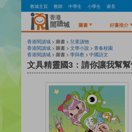
Skip
教城主頁
教師
中學生
小學生
家長
to
main
content
圖書
好書推介
香港閱讀城
> 圖書 >
兒童讀物
香港閱讀城
> 圖書 >
文學小說
>
青春校園
香港閱讀城
> 圖書 >
學與教
>
中國語文
文具精靈國3：請你讓我幫幫