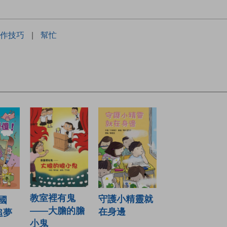
作技巧
|
幫忙
教室裡有鬼
守護小精靈就
國
——大膽的膽
在身邊
追夢
小鬼