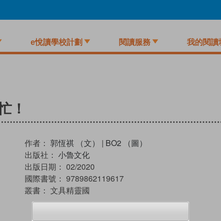
e悅讀學校計劃
閱讀服務
我的閱讀
忙！
作者：
郭恆祺 （文）
|
BO2 （圖）
出版社：
小魯文化
出版日期：
02/2020
國際書號：
9789862119617
叢書：
文具精靈國