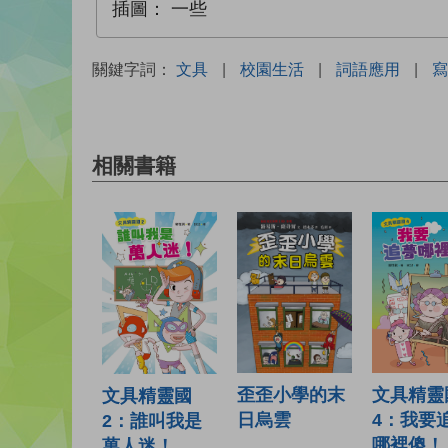
插圖：
一些
關鍵字詞：
文具
|
校園生活
|
詞語應用
|
寫
相關書籍
歪歪小學的末
文具精靈
文具精靈國
日烏雲
4：我要
2：誰叫我是
哪裡傻！
萬人迷！