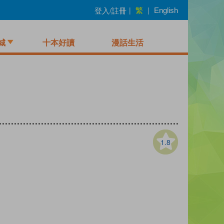
繁
登入/註冊
|
|
English
城
十本好讀
漫話生活
1.8