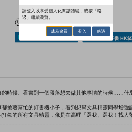
請登入以享受個人化閱讀體驗，或按「略
試閲
加入閱讀紀錄
過」繼續瀏覽。
成為會員
登入
略過
加入／閱讀電子書
購買電子書 HK$5
典的時候、看書到一個段落想去做其他事情的時候……什
事都搶著幫忙的釘書機小子，看到想幫文具精靈同學增強
油打氣的所有文具精靈，像是在高呼「選我、選我！找人