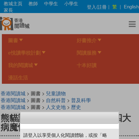
Skip
教城主頁
教師
中學生
小學生
繁
登入/註冊
|
|
English
to
家長
main
content
圖書
好書推介
e悅讀學校計劃
閱讀服務
我的閱讀城
十本好讀
漫話生活
香港閱讀城
> 圖書 >
兒童讀物
香港閱讀城
> 圖書 >
自然科普
>
普及科學
香港閱讀城
> 圖書 >
人文史地
>
歷史
熊貓記者調查：香港歷史上的四大
病魔怪
請登入以享受個人化閱讀體驗，或按「略