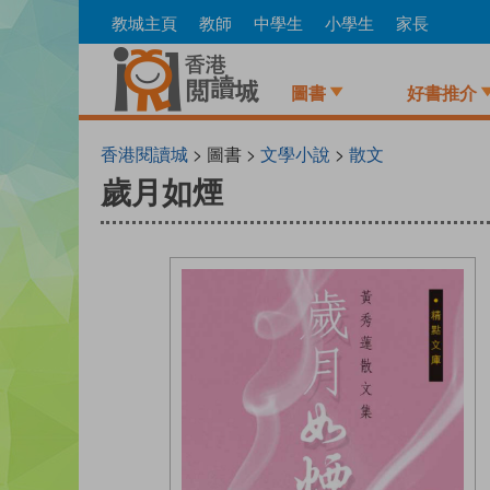
Skip
教城主頁
教師
中學生
小學生
家長
to
main
content
圖書
好書推介
香港閱讀城
> 圖書 >
文學小說
>
散文
歲月如煙