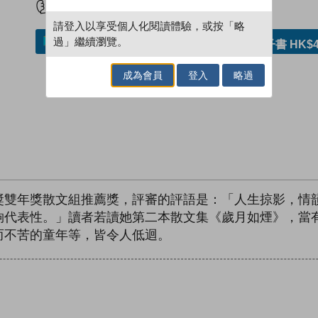
請登入以享受個人化閱讀體驗，或按「略
過」繼續瀏覽。
加入／閱讀電子書
購買電子書 HK$4
成為會員
登入
略過
獎雙年獎散文組推薦獎，評審的評語是：「人生掠影，情
夠代表性。」讀者若讀她第二本散文集《歲月如煙》，當
而不苦的童年等，皆令人低迴。