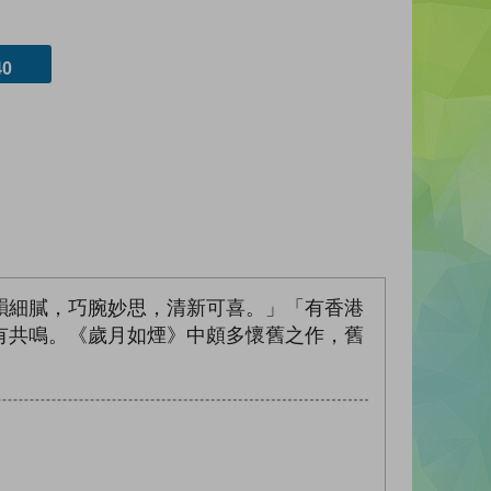
0
韻細膩，巧腕妙思，清新可喜。」「有香港
有共鳴。《歲月如煙》中頗多懷舊之作，舊