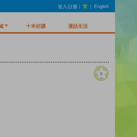
繁
登入/註冊
|
|
English
城
十本好讀
漫話生活
0