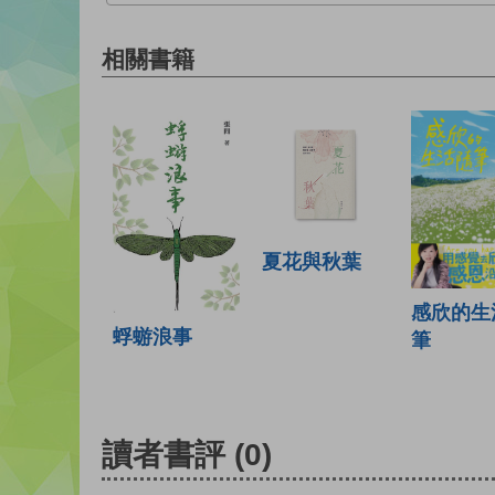
相關書籍
夏花與秋葉
感欣的生
蜉蝣浪事
筆
讀者書評
(0)