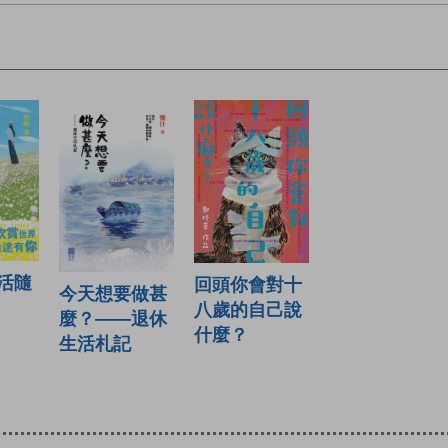
活隨
回頭你會對十
今天想要做甚
八歲的自己說
麼？——退休
什麼？
生活札記